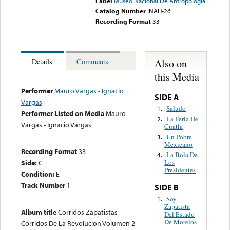
Label
Museo Nacional De Antropologia
Catalog Number
INAH-26
Recording Format
33
Also on
Details
Comments
this Media
Performer
Mauro Vargas - Ignacio
SIDE A
Vargas
Saludo
1.
Performer Listed on Media
Mauro
La Feria De
2.
Vargas - Ignacio Vargas
Cuatla
Un Pobre
3.
Mexicano
Recording Format
33
La Bola De
4.
Side:
C
Los
Presidentes
Condition:
E
Track Number
1
SIDE B
Soy
1.
Zapatista
Album title
Corridos Zapatistas -
Del Estado
De Morelos
Corridos De La Revolucion Volumen 2