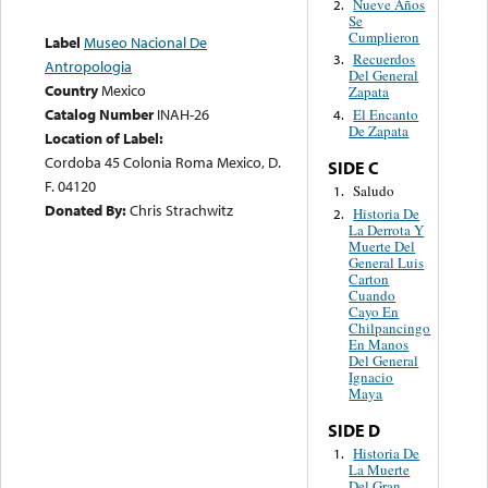
Nueve Años
2.
Se
Cumplieron
Label
Museo Nacional De
Recuerdos
3.
Antropologia
Del General
Country
Mexico
Zapata
Catalog Number
INAH-26
El Encanto
4.
De Zapata
Location of Label:
Cordoba 45 Colonia Roma Mexico, D.
SIDE C
F. 04120
Saludo
1.
Donated By:
Chris Strachwitz
Historia De
2.
La Derrota Y
Muerte Del
General Luis
Carton
Cuando
Cayo En
Chilpancingo
En Manos
Del General
Ignacio
Maya
SIDE D
Historia De
1.
La Muerte
Del Gran