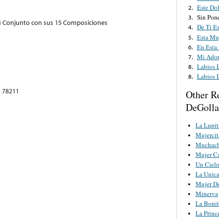
Este Do
2.
Sin Pon
3.
u Conjunto con sus 15 Composiciones
De Ti E
4.
Esta Mu
5.
En Esta
6.
Mi Ado
7.
Labios 
8.
Labios 
8.
s 78211
Other R
DeGoll
La Lupit
Mujercit
Muchach
Mujer Ca
Un Ciel
La Unic
Mujer D
Minerva
La Bonit
La Princ