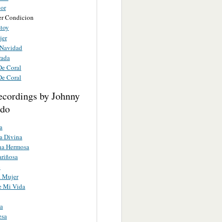
lor
er Condicion
stoy
jer
 Navidad
rada
De Coral
De Coral
ecordings by Johnny
ado
a
a Divina
a Hermosa
riñosa
o
a Mujer
e Mi Vida
a
esa