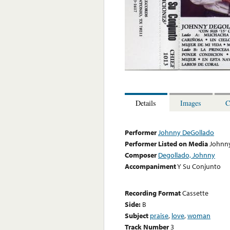
Details
Images
C
Performer
Johnny DeGollado
Performer Listed on Media
Johnn
Composer
Degollado, Johnny
Accompaniment
Y Su Conjunto
Recording Format
Cassette
Side:
B
Subject
praise
,
love
,
woman
Track Number
3