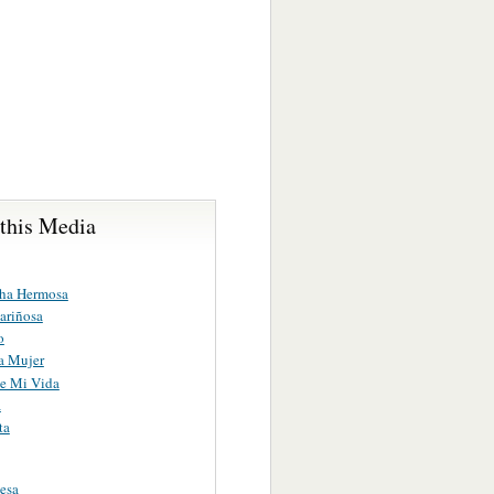
 this Media
ha Hermosa
ariñosa
o
a Mujer
e Mi Vida
a
ta
esa