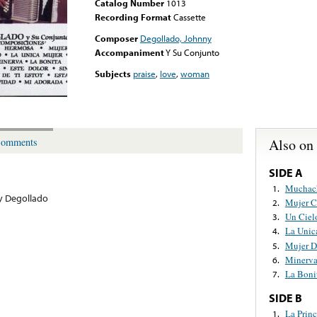
Catalog Number
1013
Recording Format
Cassette
Composer
Degollado, Johnny
Accompaniment
Y Su Conjunto
Subjects
praise
,
love
,
woman
Also on
omments
SIDE A
Muchac
1.
y Degollado
Mujer C
2.
Un Ciel
3.
La Unic
4.
Mujer D
5.
Minerv
6.
La Boni
7.
SIDE B
La Princ
1.