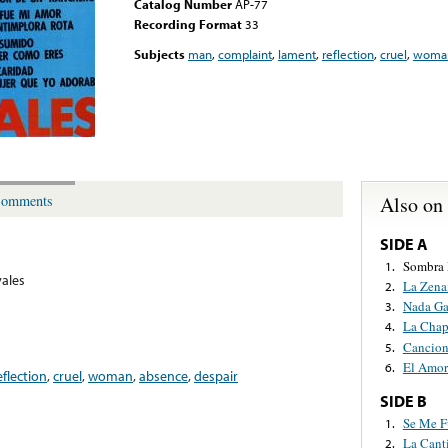
Catalog Number
AP-77
Recording Format
33
Subjects
man
,
complaint
,
lament
,
reflection
,
cruel
,
woma
Also on
omments
SIDE A
Sombra
1.
vales
La Zena
2.
Nada Ga
3.
La Chap
4.
Cancion
5.
El Amor
6.
eflection
,
cruel
,
woman
,
absence
,
despair
SIDE B
Se Me F
1.
La Cant
2.