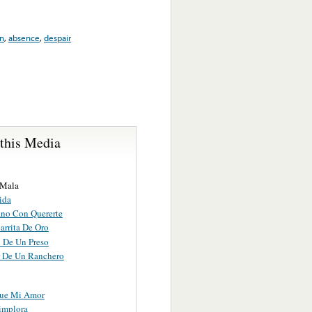
n
,
absence
,
despair
 this Media
 Mala
ida
no Con Quererte
arrita De Oro
 De Un Preso
 De Un Ranchero
ue Mi Amor
implora