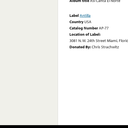
Album title
Asi Canta El Norte
Label
Antilla
Country
USA
Catalog Number
AP-77
Location of Label:
3081 N. W. 24th Street Miami, Flor
Donated By:
Chris Strachwitz