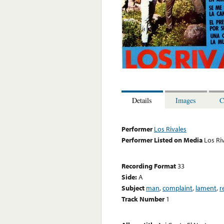
Details
Images
C
Performer
Los Rivales
Performer Listed on Media
Los Ri
Recording Format
33
Side:
A
Subject
man
,
complaint
,
lament
,
r
Track Number
1