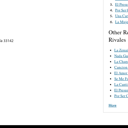
El Pres
3.
Por Ser
4.
Una Car
5.
La Muje
6.
Other R
Rivales
ida 33142
La Zena
Nada Ga
La Chapa
Cancion
El Amor
Se Me F
La Cant
El Presu
Por Ser 
More