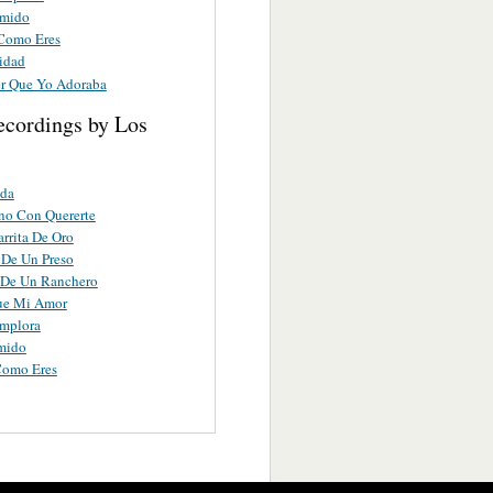
umido
 Como Eres
idad
r Que Yo Adoraba
ecordings by Los
ida
no Con Quererte
rrita De Oro
 De Un Preso
 De Un Ranchero
ue Mi Amor
implora
mido
Como Eres