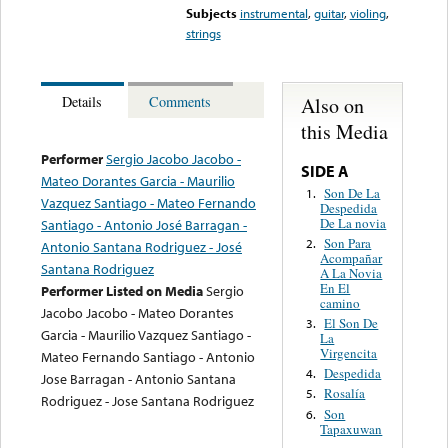
Subjects
instrumental
,
guitar
,
violing
,
strings
Also on
Details
Comments
this Media
Performer
Sergio Jacobo Jacobo -
SIDE A
Mateo Dorantes Garcia - Maurilio
Son De La
1.
Vazquez Santiago - Mateo Fernando
Despedida
De La novia
Santiago - Antonio José Barragan -
Son Para
2.
Antonio Santana Rodriguez - José
Acompañar
Santana Rodriguez
A La Novia
En El
Performer Listed on Media
Sergio
camino
Jacobo Jacobo - Mateo Dorantes
El Son De
3.
Garcia - Maurilio Vazquez Santiago -
La
Virgencita
Mateo Fernando Santiago - Antonio
Despedida
4.
Jose Barragan - Antonio Santana
Rosalía
5.
Rodriguez - Jose Santana Rodriguez
Son
6.
Tapaxuwan