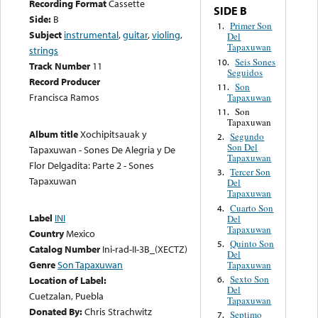
Recording Format
Cassette
SIDE B
Side:
B
Primer Son
1.
Subject
instrumental
,
guitar
,
violing
,
Del
Tapaxuwan
strings
Seis Sones
10.
Track Number
11
Seguidos
Record Producer
Son
11.
Francisca Ramos
Tapaxuwan
Son
11.
Tapaxuwan
Album title
Xochipitsauak y
Segundo
2.
Son Del
Tapaxuwan - Sones De Alegria y De
Tapaxuwan
Flor Delgadita: Parte 2 - Sones
Tercer Son
3.
Tapaxuwan
Del
Tapaxuwan
Cuarto Son
4.
Label
INI
Del
Tapaxuwan
Country
Mexico
Quinto Son
5.
Catalog Number
Ini-rad-II-3B_(XECTZ)
Del
Genre
Son Tapaxuwan
Tapaxuwan
Sexto Son
6.
Location of Label:
Del
Cuetzalan, Puebla
Tapaxuwan
Donated By:
Chris Strachwitz
Septimo
7.