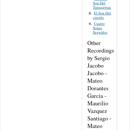
Son Del
Tapaxuwan
El Son Del
8.
circulo
Cuatro
9.
Sones
Seguidos
Other
Recordings
by Sergio
Jacobo
Jacobo -
Mateo
Dorantes
Garcia -
Maurilio
Vazquez
Santiago -
Mateo