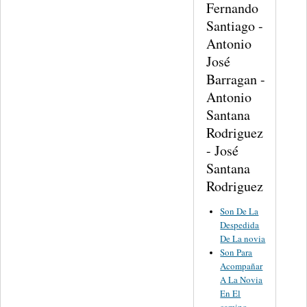
Fernando
Santiago -
Antonio
José
Barragan -
Antonio
Santana
Rodriguez
- José
Santana
Rodriguez
Son De La
Despedida
De La novia
Son Para
Acompañar
A La Novia
En El