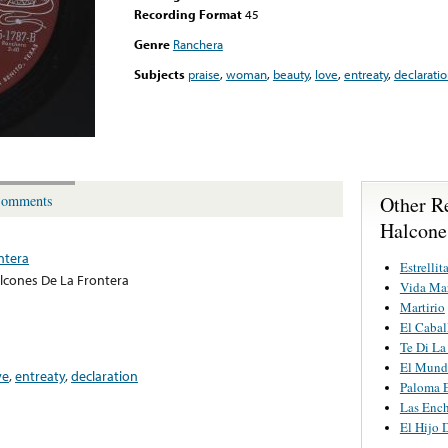
Recording Format
45
Genre
Ranchera
Subjects
praise
,
woman
,
beauty
,
love
,
entreaty
,
declarati
Other R
omments
Halcone
ntera
Estrellit
lcones De La Frontera
Vida Ma
Martirio
El Cabal
Te Di La
El Mund
ve
,
entreaty
,
declaration
Paloma E
Las Ench
El Hijo 