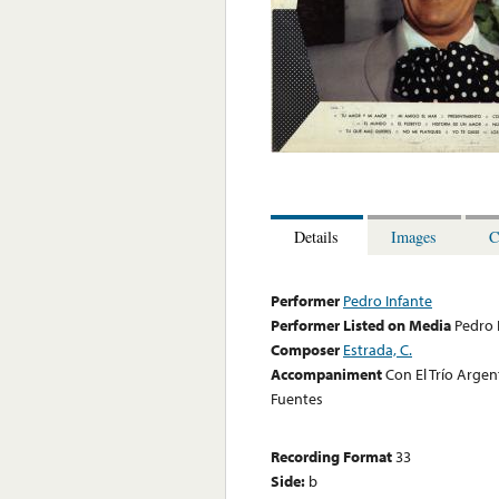
Details
Images
C
Performer
Pedro Infante
Performer Listed on Media
Pedro 
Composer
Estrada, C.
Accompaniment
Con El Trío Argen
Fuentes
Recording Format
33
Side:
b