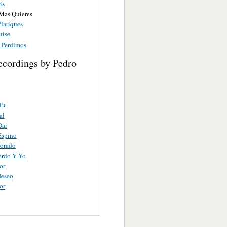
is
Mas Quieres
latiques
uise
 Perdimos
ecordings by Pedro
Tu
al
Dar
Espino
orado
erdo Y Yo
or
Deseo
or