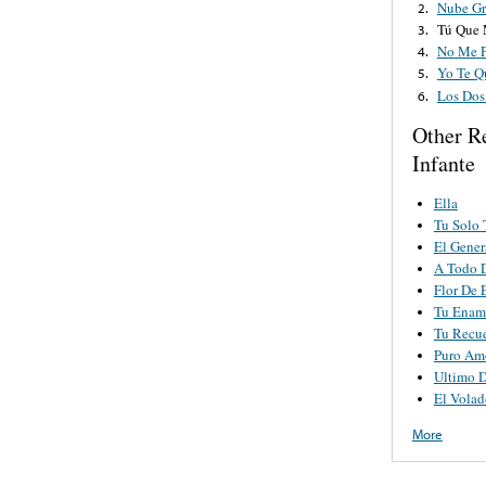
Nube Gr
2.
Tú Que 
3.
No Me P
4.
Yo Te Q
5.
Los Dos
6.
Other R
Infante
Ella
Tu Solo 
El Gener
A Todo 
Flor De 
Tu Enam
Tu Recu
Puro Am
Ultimo 
El Volad
More