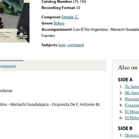
Catalog Number
LPL-190
Recording Format
33
Composer
Estrada, C.
Genre
Bolero
Accompaniment
Con El Trío Argentino - Mariachi Guadala
Fuentes
Subjects
love
,
complaint
Also on
omments
SIDE A
Tu Amo
1.
Infante
Mi Amor
2.
Present
3.
tino - Mariachi Guadalajara - Orquesta De F. Antonio M.
Corazón
4.
El Mun
5.
El Pleb
6.
SIDE B
Histori
1.