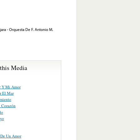
jara - Orquesta De F. Antonio M.
 this Media
r Y Mi Amor
 El Mar
imiento
 Corazón
do
eyo
a De Un Amor