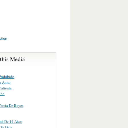
ction
 this Media
Prohibido
e Amor
Caliente
uño
Tercia De Reyes
ad De 14 Años
 Te Deje