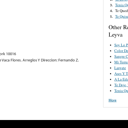
Tenia Q
3.
Te Qued
4.
Te Quis
5.
Other R
Leyva
Soy Lo P
Color D
ork 10016
Sangre C
se Vaca Flores. Arreglos Y Direccion: Fernando Z.
Mi Terr
Largate
Ases Y T
A La Ed
Te Deje,
Tenia Qu
More