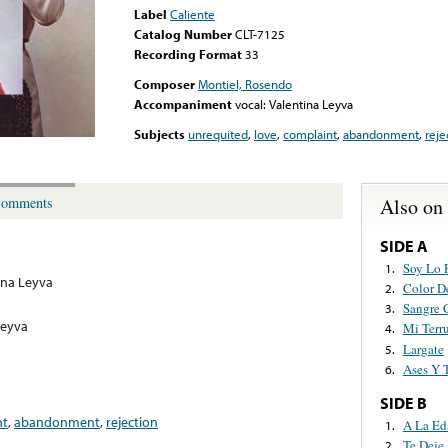
Label
Caliente
Catalog Number
CLT-7125
Recording Format
33
Composer
Montiel, Rosendo
Accompaniment
vocal: Valentina Leyva
Subjects
unrequited
,
love
,
complaint
,
abandonment
,
reje
Also on
omments
SIDE A
Soy Lo 
1.
ina Leyva
Color D
2.
Sangre 
3.
Leyva
Mi Terr
4.
Largate
5.
Ases Y 
6.
SIDE B
nt
,
abandonment
,
rejection
A La Ed
1.
Te Deje,
2.