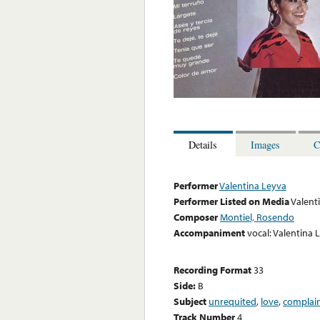
Details
Images
C
Performer
Valentina Leyva
Performer Listed on Media
Valent
Composer
Montiel, Rosendo
Accompaniment
vocal: Valentina 
Recording Format
33
Side:
B
Subject
unrequited
,
love
,
complai
Track Number
4