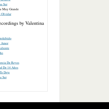
ue Ser
e Muy Grande
e Olvidar
ecordings by Valentina
rohibido
e Amor
aliente
uño
ercia De Reyes
ad De 14 Años
 Te Deje
e Ser