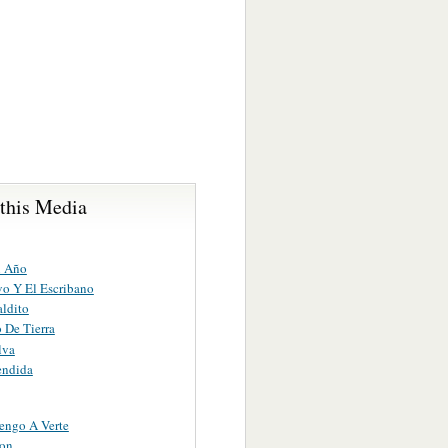
 this Media
n Año
vo Y El Escribano
ldito
 De Tierra
lva
endida
engo A Verte
ion