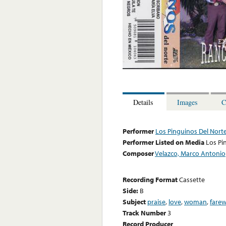
Details
Images
C
Performer
Los Pinguinos Del Nort
Performer Listed on Media
Los Pi
Composer
Velazco, Marco Antonio
Recording Format
Cassette
Side:
B
Subject
praise
,
love
,
woman
,
farew
Track Number
3
Record Producer