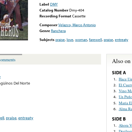
Label
DMY
Catalog Number
Dmy-404
Recording Format
Cassette
Composer
Velazco, Marco Antonio
Genre
Ranchera
Subjects
praise
,
love
,
woman
,
farewell
,
praise
,
entreaty
Also on
omments
SIDE A
e
Hace U
1.
ngüinos Del Norte
El Cuer
2.
Vino Ma
3.
Un Puño
4.
Maria E
5.
Alma R
6.
ell
,
praise
,
entreaty
SIDE B
Ahora V
1.
Desilus
2.