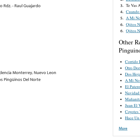
Te Vas 
o Rdz. - Raul Guajardo
3.
Cuando 
4.
A Mi No
5.
Ojitos 
6.
Ojitos 
6.
Other R
Pinguin
Corrido 
Otro Dor
ndencia Monterrey, Nuevo Leon
Dos Hoj
os Pingüinos Del Norte
A Mi No
El Pater
Navidad 
Mañanita
Juan El 
Coyotes 
Hace Un
More