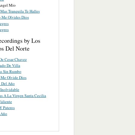
Angel Mio
Mas Tranquila Te Halles
 Me Olvides Dios
Negros
Negros
ecordings by Los
os Del Norte
De Cesar Chavez
ado De Villa
as Sin Rumbo
 Me Olvide Dios
o Del Año
Inolvidable
s A La Virgen Santa Cecilia
Valiente
Y Pateros
 Año