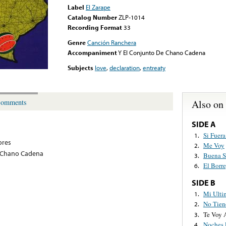
Label
El Zarape
Catalog Number
ZLP-1014
Recording Format
33
Genre
Canción Ranchera
Accompaniment
Y El Conjunto De Chano Cadena
Subjects
love
,
declaration
,
entreaty
Also on
omments
SIDE A
Si Fuera
1.
ores
Me Voy
2.
e Chano Cadena
Buena S
3.
El Borr
6.
SIDE B
Mi Ulti
1.
No Tien
2.
Te Voy 
3.
Noches 
4.