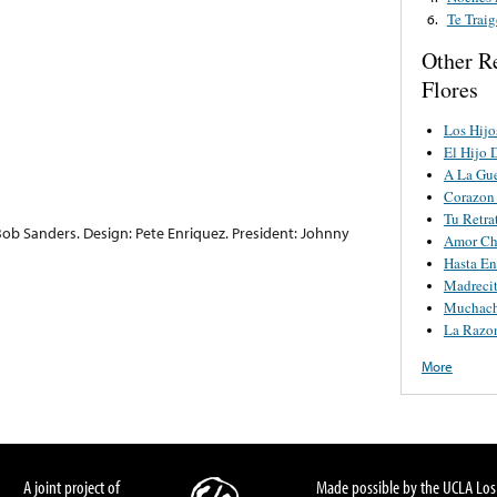
Te Trai
6.
Other R
Flores
Los Hijo
El Hijo 
A La Gue
Corazon 
Tu Retra
ob Sanders. Design: Pete Enriquez. President: Johnny
Amor Ch
Hasta En
Madrecit
Muchach
La Razo
More
A joint project of
Made possible by the UCLA Los 