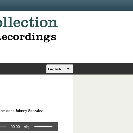
English
President: Johnny Gonzalez.
00:00