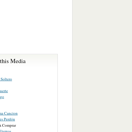
 this Media
 Soltero
uerte
ego
ma Cancion
es Perdón
A Comprar
Eternas