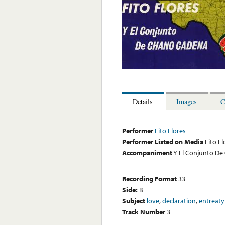
Details
Images
C
Performer
Fito Flores
Performer Listed on Media
Fito Fl
Accompaniment
Y El Conjunto D
Recording Format
33
Side:
B
Subject
love
,
declaration
,
entreaty
Track Number
3