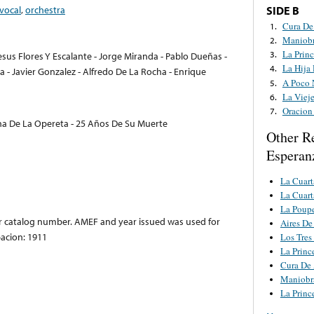
vocal
,
orchestra
SIDE B
Cura De
1.
Maniobr
2.
La Prin
3.
sus Flores Y Escalante - Jorge Miranda - Pablo Dueñas -
La Hija 
4.
 - Javier Gonzalez - Alfredo De La Rocha - Enrique
A Poco 
5.
La Vieje
6.
Oracion
7.
eina De La Opereta - 25 Años De Su Muerte
Other R
Esperanz
La Cuart
La Cuart
La Poup
or catalog number. AMEF and year issued was used for
Aires De
bacion: 1911
Los Tres
La Princ
Cura De
Maniobr
La Princ