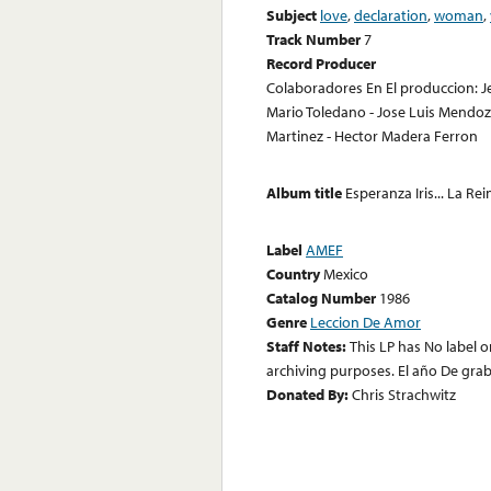
Subject
love
,
declaration
,
woman
,
Track Number
7
Record Producer
Colaboradores En El produccion: Je
Mario Toledano - Jose Luis Mendoza
Martinez - Hector Madera Ferron
Album title
Esperanza Iris... La R
Label
AMEF
Country
Mexico
Catalog Number
1986
Genre
Leccion De Amor
Staff Notes:
This LP has No label 
archiving purposes. El año De gra
Donated By:
Chris Strachwitz