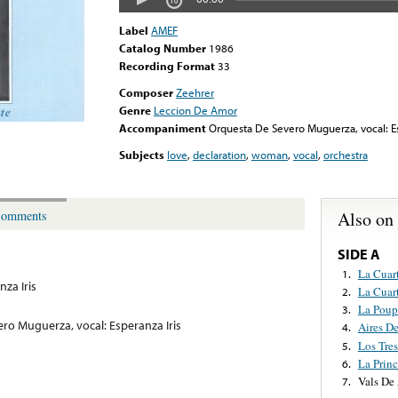
Label
AMEF
Catalog Number
1986
Recording Format
33
Composer
Zeehrer
Genre
Leccion De Amor
Accompaniment
Orquesta De Severo Muguerza, vocal: Es
Subjects
love
,
declaration
,
woman
,
vocal
,
orchestra
Also on
omments
SIDE A
La Cuart
1.
nza Iris
La Cuart
2.
La Poup
3.
ro Muguerza, vocal: Esperanza Iris
Aires D
4.
Los Tre
5.
La Princ
6.
Vals De
7.