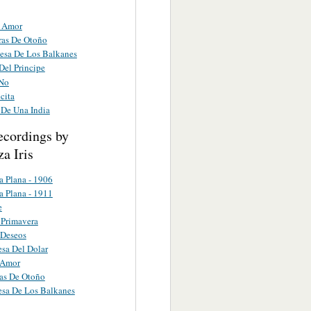
 Amor
as De Otoño
cesa De Los Balkanes
Del Principe
No
cita
 De Una India
ecordings by
a Iris
a Plana - 1906
a Plana - 1911
e
 Primavera
 Deseos
esa Del Dolar
 Amor
as De Otoño
esa De Los Balkanes