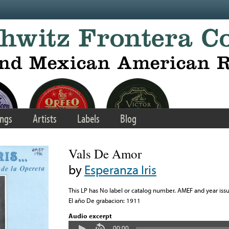
ngs
Artists
Labels
Blog
Vals De Amor
by
Esperanza Iris
This LP has No label or catalog number. AMEF and year iss
El año De grabacion: 1911
Audio excerpt
00:00