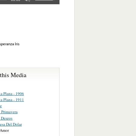
peranza Iris
 this Media
a Plana - 1906
a Plana - 1911
e
e Primavera
s Deseos
esa Del Dolar
 Amor