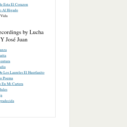
e Esta El Corazon
o Al Higado
 Vida
ecordings by Lucha
Y José Juan
anza
rita
entura
ndia
e Los Laureles El Huerfanito
no Poema
o En Mi Cartera
dules
ja
gradecida