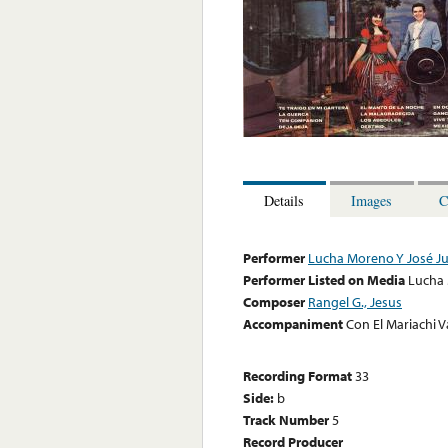
Details
Images
C
Performer
Lucha Moreno Y José J
Performer Listed on Media
Lucha 
Composer
Rangel G., Jesus
Accompaniment
Con El Mariachi V
Recording Format
33
Side:
b
Track Number
5
Record Producer