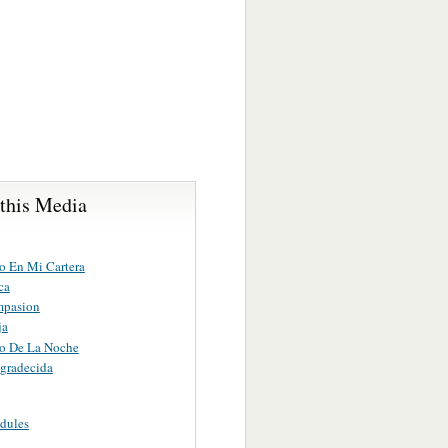
 this Media
go En Mi Cartera
ca
mpasion
ja
o De La Noche
gradecida
dules