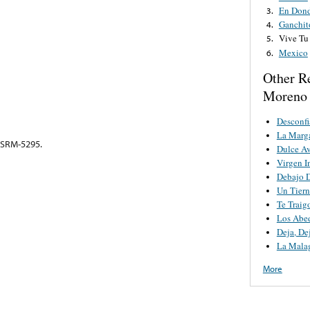
En Dond
3.
Ganchit
4.
Vive Tu
5.
Mexico
6.
Other R
Moreno 
Desconfi
La Marga
USRM-5295.
Dulce Av
Virgen I
Debajo D
Un Tier
Te Traig
Los Abe
Deja, De
La Mala
More