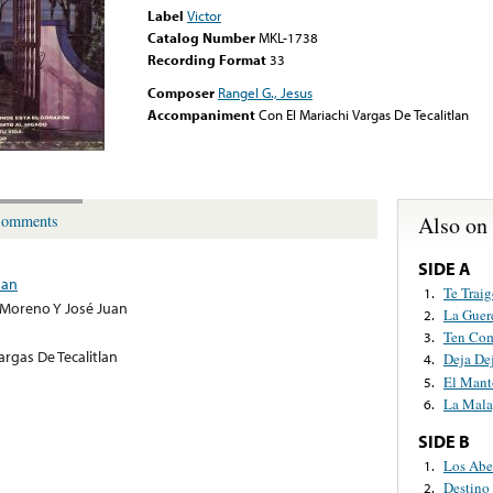
Label
Victor
Catalog Number
MKL-1738
Recording Format
33
Composer
Rangel G., Jesus
Accompaniment
Con El Mariachi Vargas De Tecalitlan
Also on
omments
SIDE A
uan
Te Trai
1.
Moreno Y José Juan
La Guer
2.
Ten Co
3.
argas De Tecalitlan
Deja De
4.
El Mant
5.
La Mala
6.
SIDE B
Los Abe
1.
Destino
2.