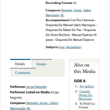
Recording Format
33
Composer
Negrete, Jorge - Sabre
Marroquin, M.
Accompaniment
Con Trio Calaveras -
Orquesta De Manuel Sabre Marroquin -
Orquesta De Rafael De Paz - Orquesta
De Victor Buchino - Manuel Esperon Al
piano - Orquesta De Manuel Esperon
Subjects
love
,
declaration;
Also on
Details
Images
this Media
Comments
SIDE A
Soy Infeliz
1.
Performer
Jorge Negrete
Cuando
2.
Performer Listed on Media
Jorge
Quiere Un
Negrete
Mexicano
Composer
Negrete, Jorge - Sabre
Ya Perdi La
3.
Cuenta
Marroquin, M.