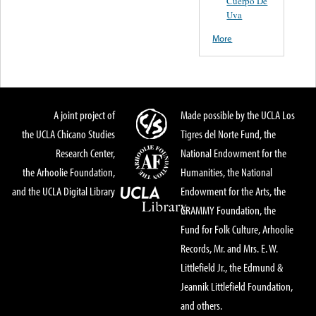
Cuerpo De
Uva
More
A joint project of
Made possible by the UCLA Los
the UCLA Chicano Studies
Tigres del Norte Fund, the
Research Center,
National Endowment for the
the Arhoolie Foundation,
Humanities, the National
and the UCLA Digital Library
Endowment for the Arts, the
GRAMMY Foundation, the
Fund for Folk Culture, Arhoolie
Records, Mr. and Mrs. E. W.
Littlefield Jr., the Edmund &
Jeannik Littlefield Foundation,
and others.