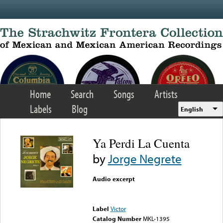
Skip to main content
Home
Search
Songs
Artists
Labels
Blog
English
Ya Perdi La Cuenta
by
Jorge Negrete
Audio excerpt
Error loading media: File
could not be played
Label
Victor
Catalog Number
MKL-1395