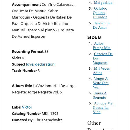
Maigualida
4.
Accompaniment
Con Trio Calaveras -
Quiubo,
5.
Orquesta De Manuel Sabre
Quiubo,
Marroquin - Orquesta De Rafael De
Cuando?
Tentacion
6.
Paz - Orquesta De Victor Buchino -
De Amor
Manuel Esperon Al piano - Orquesta
De Manuel Esperon
SIDE B
Adios
1.
Pampa Mia
Recording Format
33
Cancion De
2.
Side:
a
Los
Vaqueros
Subject
love
,
declaration;
Mil Veces
3.
Track Number
3
Adios
Vengo A
4.
Verte Otra
Album title
La Voz Inmortal De Jorge
Vez
Negrete: Jorge Negrete Vol. 5
Torna A
5.
Sorrento
Aunque Me
6.
Label
Victor
Cueste La
Vida
Catalog Number
MKL-1395
Donated By:
Chris Strachwitz
Other