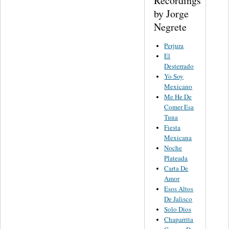
Recordings
by Jorge
Negrete
Perjura
El
Desterrado
Yo Soy
Mexicano
Me He De
Comer Esa
Tuna
Fiesta
Mexicana
Noche
Plateada
Carta De
Amor
Esos Altos
De Jalisco
Solo Dios
Chaparrita