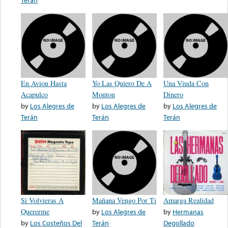
En Avion Hasta
Yo Las Quiero De A
Una Viuda Con
Acapulco
Monton
Dinero
by
Los Alegres de
by
Los Alegres de
by
Los Alegres de
Terán
Terán
Terán
Si Volvieras A
Mañana Vengo Por Ti
Amarga Realidad
Quererme
by
Los Alegres de
by
Hermanas
by
Los Costeños Del
Terán
Degollado