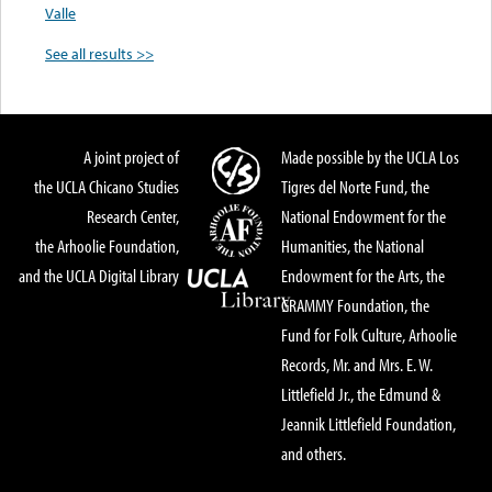
Valle
See all results >>
A joint project of
Made possible by the UCLA Los
the UCLA Chicano Studies
Tigres del Norte Fund, the
Research Center,
National Endowment for the
the Arhoolie Foundation,
Humanities, the National
and the UCLA Digital Library
Endowment for the Arts, the
GRAMMY Foundation, the
Fund for Folk Culture, Arhoolie
Records, Mr. and Mrs. E. W.
Littlefield Jr., the Edmund &
Jeannik Littlefield Foundation,
and others.