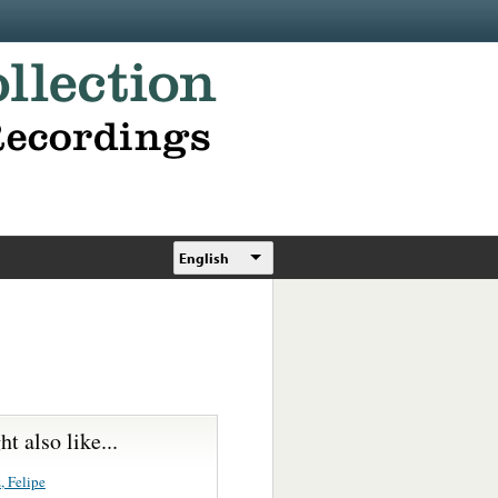
English
t also like...
, Felipe