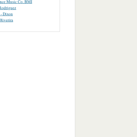
ance Music Co. BMI
Rodriguez
 - Dixon
Oliverira