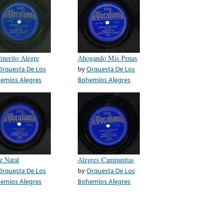
inerito Alegre
Ahogando Mis Penas
Orquesta De Los
by
Orquesta De Los
emios Alegres
Bohemios Alegres
z Natal
Alegres Campanitas
Orquesta De Los
by
Orquesta De Los
emios Alegres
Bohemios Alegres