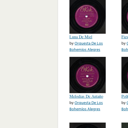
Luna De Miel
Fie
by
Orquesta De Los
by
Bohemios Alegres
Boh
Melodias De Antaño
Pol
by
Orquesta De Los
by
Bohemios Alegres
Boh