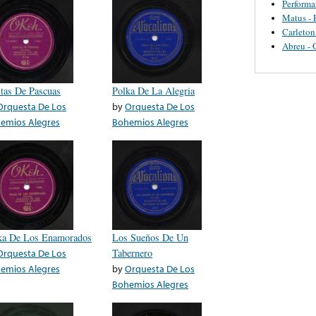
Perform
Matus - 
Carleton
Abreu - 
stas De Pascuas
Polka De La Alegria
Orquesta De Los
by
Orquesta De Los
emios Alegres
Bohemios Alegres
ka De Los Enamorados
Los Sueños De Un
Orquesta De Los
Tabernero
emios Alegres
by
Orquesta De Los
Bohemios Alegres