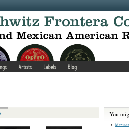
ngs
Artists
Labels
Blog
You migh
s
Martinez