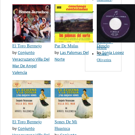
Felipe
Performance
Music Co.
BMI
Matus -
Rodriguez
Carleton -
El Toro Bermejo
Par De Mulas
Dimelo
Dixon
by
Conjunto
by
Las Palomas Del
by
Sonia Lopez
Abreu -
Veracruzano Villa Del
Norte
Oliverira
Mar De Angel
Valencia
El Toro Bermejo
Sones De Mi
by
Conjunto
Huasteca
Veracruzano Villa Del
by
Conjunto