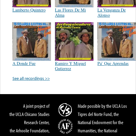
Lamberto Quintero
Las Flores De Mi
La Venganza De
Alma
Alonso
A Donde Fue
Ramiro Y Miguel
Pa’ Que Aprendas
Gutierrez
See all recordings >>
A joint project of
Made possible by the UCLA Los
the UCLA Chicano Studies
Tigres del Norte Fund, the
Research Center,
National Endowment for the
the Arhoolie Foundation,
Humanities, the National