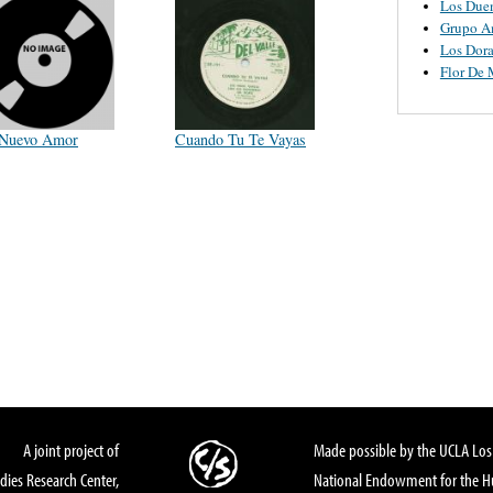
Los Due
Grupo A
Los Dor
Flor De
Nuevo Amor
Cuando Tu Te Vayas
A joint project of
Made possible by the UCLA Los 
dies Research Center,
National Endowment for the Hu