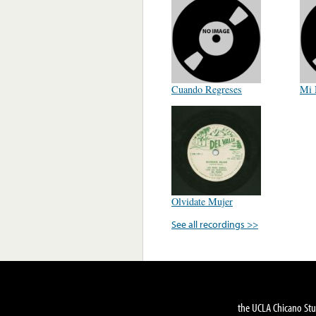
Cuando Regreses
Mi 
Olvidate Mujer
See all recordings >>
the UCLA Chicano Stu