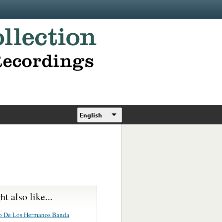
English
t also like...
o De Los Hermanos Banda