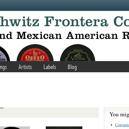
ngs
Artists
Labels
Blog
You migh
Conjunt