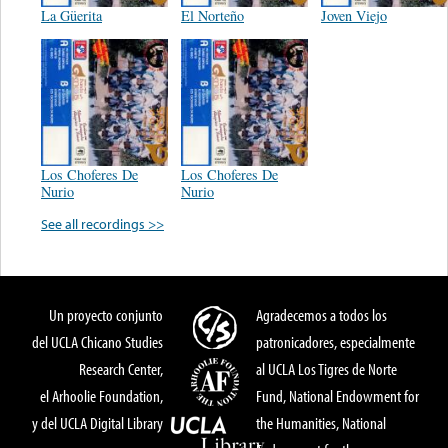
La Güerita
El Norteño
Joven Viejo
Los Choferes De
Los Choferes De
Nurio
Nurio
See all recordings >>
Un proyecto conjunto
Agradecemos a todos los
del UCLA Chicano Studies
patronicadores, especialmente
Research Center,
al UCLA Los Tigres de Norte
el Arhoolie Foundation,
Fund, National Endowment for
y del UCLA Digital Library
the Humanities, National