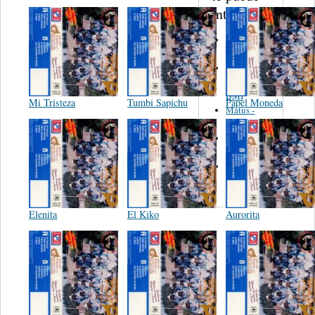
interesar...
Martinez,
Felipe
Performance
Music Co.
BMI
Mi Tristeza
Tumbi Sapichu
Papel Moneda
Matus -
Rodriguez
Carleton -
Dixon
Abreu -
Oliverira
Elenita
El Kiko
Aurorita