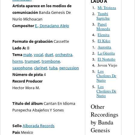
LADO A
Artista aparece en los medios de
Mi Tristeza
1.
comunicación
Banda Genesis De
Tumbi
2.
Sapichu
Nurio Michoacan
Papel
3.
Compositor
E., Donaciano Alejo
Moneda
Elenita
4.
El Kiko
Formato de grabación
Cassette
5.
Aurorita
1.
Lado A:
B
La Güerita
2.
Tema
male
,
vocal
,
duet
,
orchestra
,
El Norteño
3.
horns
,
trumpet
,
trombone
,
Joven Viejo
4.
saxophone
,
clarinet
,
tuba
,
percussion
Los
5.
Número de pista
4
Choferes De
Nurio
Record Producer
Los
5.
Hector Mora M.
Choferes De
Nurio
Título del álbum
Cantan En Idioma
Other
Purepecha Abajeños Y Sones
Recordings
by Banda
Sello
Alborada Records
Genesis
País
Mexico