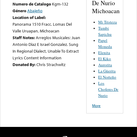
De Nurio
Numero de Catalogo
Kgm-132
Michoacan
Género
Abajeño
Location of Label:
Mi Tristeza
Panorama 1510 Fracc. Lomas Del
Tumbi
Valle Uruapan, Michoacan
Sapichu
Staff Notes:
Arreglos Musicales: Juan
Papel
Antonio Diaz E Israel Gonzalez. Sung
Moneda
In Regional Dialect, Unable To Extract
Elenita
Lyrics Content Information
El Kiko
Donated By:
Chris Strachwitz
Aurorita
La Güerita
El Norteño
Los
Choferes De
Nurio
More