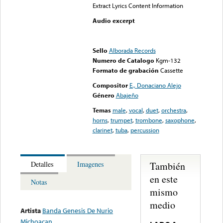
Extract Lyrics Content Information
Audio excerpt
Error loading media: File
could not be played
Sello
Alborada Records
Numero de Catalogo
Kgm-132
Formato de grabación
Cassette
Compositor
E., Donaciano Alejo
Género
Abajeño
Temas
male
,
vocal
,
duet
,
orchestra
,
horns
,
trumpet
,
trombone
,
saxophone
,
clarinet
,
tuba
,
percussion
También
Detalles
Imagenes
en este
Notas
mismo
medio
Artista
Banda Genesis De Nurio
Michoacan