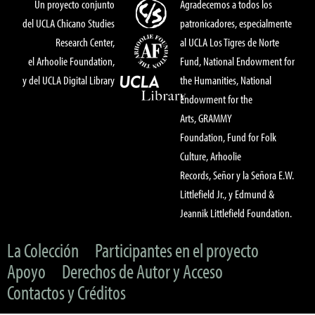
Un proyecto conjunto
Agradecemos a todos los
del UCLA Chicano Studies
patronicadores, especialmente
Research Center,
al UCLA Los Tigres de Norte
el Arhoolie Foundation,
Fund, National Endowment for
y del UCLA Digital Library
the Humanities, National
Endowment for the
Arts, GRAMMY
Foundation, Fund for Folk
Culture, Arhoolie
Records, Señor y la Señora E.W.
Littlefield Jr., y Edmund &
Jeannik Littlefield Foundation.
La Colección
Participantes en el proyecto
Apoyo
Derechos de Autor y Acceso
Contactos y Créditos