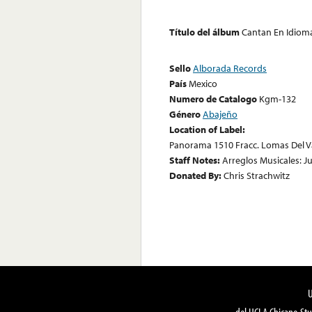
Título del álbum
Cantan En Idiom
Sello
Alborada Records
País
Mexico
Numero de Catalogo
Kgm-132
Género
Abajeño
Location of Label:
Panorama 1510 Fracc. Lomas Del V
Staff Notes:
Arreglos Musicales: J
Donated By:
Chris Strachwitz
del UCLA Chicano Stu