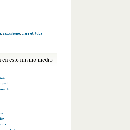
e
,
saxophone
,
clarinet
,
tuba
 en este mismo medio
eza
apichu
Moneda
ita
eño
iejo
feres De Nurio