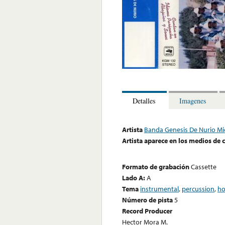
Detalles
Imagenes
Artista
Banda Genesis De Nurio M
Artista aparece en los medios de
Formato de grabación
Cassette
Lado A:
A
Tema
instrumental
,
percussion
,
ho
Número de pista
5
Record Producer
Hector Mora M.