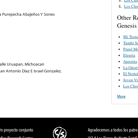
Los Cho
5.
a Purepecha Abajeños Y Sones
Other R
Genesis
Mi Trist
Tumbi S
Papel M
Elenita
Aurorita
alle Uruapan, Michoacan
La Güeri
uan Antonio Diaz E Israel Gonzalez.
El Norte
Joven Vi
Los Chof
More
Un proyecto conjunto
Agradecemos a todos los patro
dies Research Center,
UCLA Los Tigres de Norte Fund