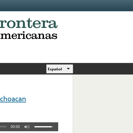
Español
ichoacan
00:00