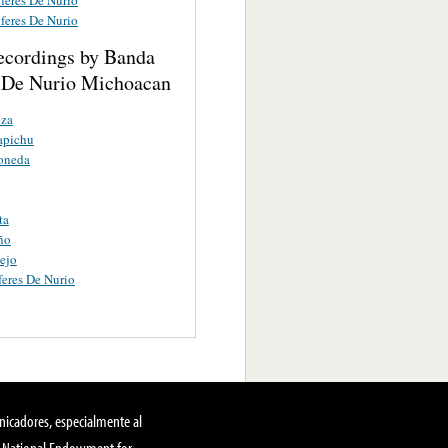
feres De Nurio
ecordings by Banda
 De Nurio Michoacan
eza
apichu
oneda
ta
ño
ejo
eres De Nurio
nicadores, especialmente al
, National Endowment for