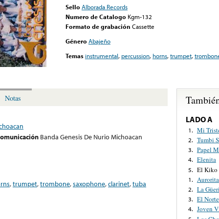
Sello
Alborada Records
Numero de Catalogo
Kgm-132
Formato de grabación
Cassette
Género
Abajeño
Temas
instrumental
,
percussion
,
horns
,
trumpet
,
trombon
También
Notas
LADO A
ichoacan
Mi Trist
1.
 comunicación
Banda Genesis De Nurio Michoacan
Tumbi S
2.
Papel 
3.
Elenita
4.
El Kiko
5.
Aurorita
1.
rns
,
trumpet
,
trombone
,
saxophone
,
clarinet
,
tuba
La Güer
2.
El Nort
3.
Joven V
4.
Los Cho
5.