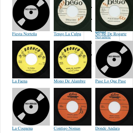
Trio
Figueroa
Los Angeles
Del Norte
Emilia
Fiesta Norteña
Tengo La Culpa
No He De Rogarte
Navarrete
El Diablo Y
La Muerta
Powerband
La Faena
Mono De Alambre
Pase Lo Que Pase
La Coquena
Contigo Nomas
Donde Andara