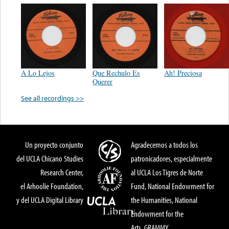
A Lo Lejos
Que Rechulo Es
Ah! Preciosa
Querer
See all recordings >>
Un proyecto conjunto
Agradecemos a todos los
del UCLA Chicano Studies
patronicadores, especialmente
Research Center,
al UCLA Los Tigres de Norte
el Arhoolie Foundation,
Fund, National Endowment for
y del UCLA Digital Library
the Humanities, National
Endowment for the
Arts, GRAMMY