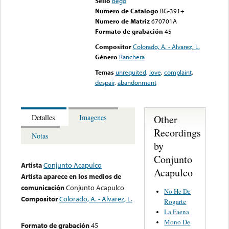
Sello
Bego
Numero de Catalogo
BG-391+
Numero de Matriz
670701A
Formato de grabación
45
Compositor
Colorado, A. - Alvarez, L.
Género
Ranchera
Temas
unrequited
,
love
,
complaint
,
despair
,
abandonment
Other
Detalles
Imagenes
Recordings
Notas
by
Conjunto
Artista
Conjunto Acapulco
Acapulco
Artista aparece en los medios de
comunicación
Conjunto Acapulco
No He De
Compositor
Colorado, A. - Alvarez, L.
Rogarte
La Faena
Mono De
Formato de grabación
45