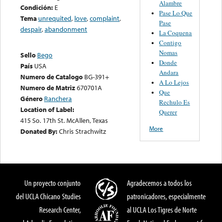
Alambre
Condición:
E
Pase Lo Que
Tema
unrequited
,
love
,
complaint
,
Pase
despair
,
abandonment
La Coquena
Contigo
Nomas
Sello
Bego
Donde
País
USA
Andara
Numero de Catalogo
BG-391+
A Lo Lejos
Numero de Matriz
670701A
Que
Género
Ranchera
Rechulo Es
Location of Label:
Querer
415 So. 17th St. McAllen, Texas
More
Donated By:
Chris Strachwitz
Un proyecto conjunto
Agradecemos a todos los
del UCLA Chicano Studies
patronicadores, especialmente
Research Center,
al UCLA Los Tigres de Norte