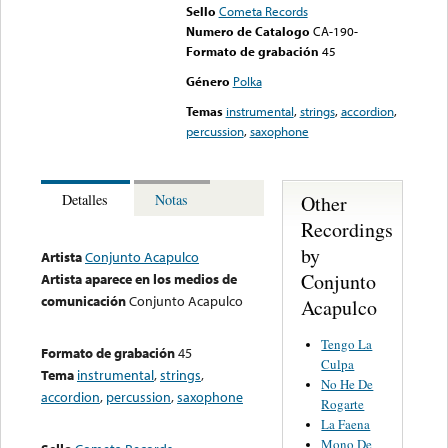
Sello
Cometa Records
Numero de Catalogo
CA-190-
Formato de grabación
45
Género
Polka
Temas
instrumental
,
strings
,
accordion
,
percussion
,
saxophone
Other
Detalles
Notas
Recordings
by
Artista
Conjunto Acapulco
Conjunto
Artista aparece en los medios de
comunicación
Conjunto Acapulco
Acapulco
Tengo La
Formato de grabación
45
Culpa
Tema
instrumental
,
strings
,
No He De
accordion
,
percussion
,
saxophone
Rogarte
La Faena
Mono De