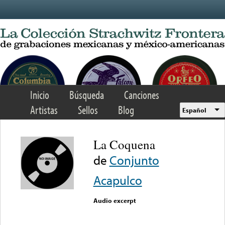
Skip to main content
Inicio
Búsqueda
Canciones
Artistas
Sellos
Blog
Español
La Coquena
de
Conjunto
Acapulco
Audio excerpt
Error loading media: File
could not be played