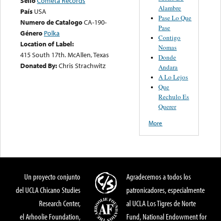
Sello
Cometa Records
Alambre
País
USA
Pase Lo Que
Numero de Catalogo
CA-190-
Pase
Género
Polka
Contigo
Location of Label:
Nomas
415 South 17th. McAllen, Texas
Donde
Donated By:
Chris Strachwitz
Andara
A Lo Lejos
Que
Rechulo Es
Querer
More
Un proyecto conjunto
Agradecemos a todos los
del UCLA Chicano Studies
patronicadores, especialmente
Research Center,
al UCLA Los Tigres de Norte
el Arhoolie Foundation,
Fund, National Endowment for