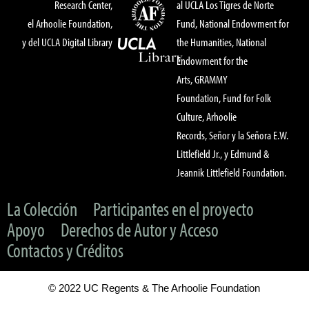
Research Center,
al UCLA Los Tigres de Norte
el Arhoolie Foundation,
Fund, National Endowment for
y del UCLA Digital Library
the Humanities, National
Endowment for the
Arts, GRAMMY
Foundation, Fund for Folk
Culture, Arhoolie
Records, Señor y la Señora E.W.
Littlefield Jr., y Edmund &
Jeannik Littlefield Foundation.
La Colección
Participantes en el proyecto
Apoyo
Derechos de Autor y Acceso
Contactos y Créditos
© 2022 UC Regents & The Arhoolie Foundation