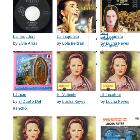
Martinez,
Felipe
Performance
Music Co.
BMI
La Tequilera
La Tequilera
La Tequilera
Matus -
by
Elvie Arias
by
Lola Beltrán
by
Lucha Reyes
Rodriguez
Carleton -
Dixon
Abreu -
Oliverira
El Juan
El Valiente
El Tecolote
by
El Dueto Del
by
Lucha Reyes
by
Lucha Reyes
Rancho