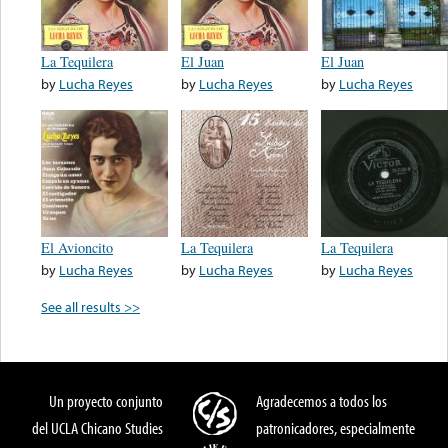
La Tequilera
El Juan
El Juan
by
Lucha Reyes
by
Lucha Reyes
by
Lucha Reyes
El Avioncito
La Tequilera
La Tequilera
by
Lucha Reyes
by
Lucha Reyes
by
Lucha Reyes
See all results >>
Un proyecto conjunto
Agradecemos a todos los
del UCLA Chicano Studies
patronicadores, especialmente