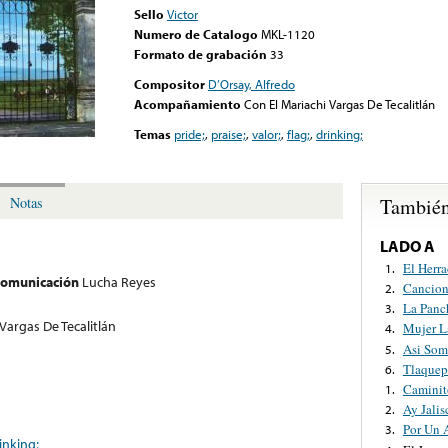
Sello
Victor
Numero de Catalogo
MKL-1120
Formato de grabación
33
Compositor
D’Orsay, Alfredo
Acompañamiento
Con El Mariachi Vargas De Tecalitlán
Temas
pride;
,
praise;
,
valor;
,
flag;
,
drinking;
También
Notas
LADO A
El Herr
1.
 comunicación
Lucha Reyes
Cancion
2.
La Panc
3.
Vargas De Tecalitlán
Mujer L
4.
Asi Som
5.
Tlaque
6.
Caminit
1.
Ay Jalis
2.
Por Un 
3.
inking;