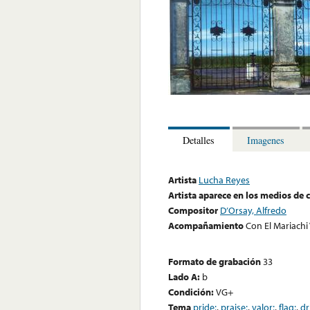
Detalles
Imagenes
Artista
Lucha Reyes
Artista aparece en los medios de
Compositor
D’Orsay, Alfredo
Acompañamiento
Con El Mariachi 
Formato de grabación
33
Lado A:
b
Condición:
VG+
Tema
pride;
,
praise;
,
valor;
,
flag;
,
dr