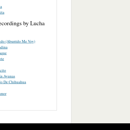
ta
ita
ecordings by Lucha
ido (Aburrido Me Voy)
adina
aque
ote
cito
En Ayunas
do De Chihuahua
Amor