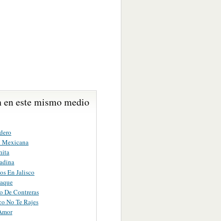
 en este mismo medio
adero
 Mexicana
hita
adina
os En Jalisco
paque
o De Contreras
co No Te Rajes
Amor