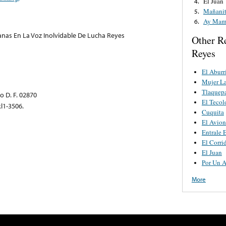
El Juan
4.
Mañani
5.
Ay Mam
6.
nas En La Voz Inolvidable De Lucha Reyes
Other R
Reyes
El Aburr
Mujer L
Tlaquep
o D. F. 02870
El Tecol
l1-3506.
Cuquita
El Avion
Entrale 
El Corri
El Juan
Por Un 
More