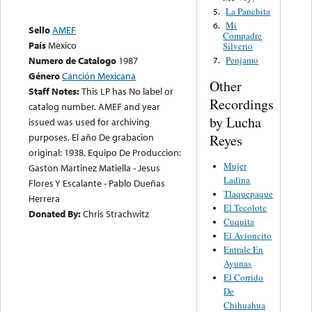
La Panchita
5.
Mi
6.
Sello
AMEF
Compadre
País
Mexico
Silverio
Penjamo
Numero de Catalogo
1987
7.
Género
Canción Mexicana
Other
Staff Notes:
This LP has No label or
Recordings
catalog number. AMEF and year
by Lucha
issued was used for archiving
purposes. El año De grabacion
Reyes
original: 1938. Equipo De Produccion:
Mujer
Gaston Martinez Matiella - Jesus
Ladina
Flores Y Escalante - Pablo Dueñas
Tlaquepaque
Herrera
El Tecolote
Donated By:
Chris Strachwitz
Cuquita
El Avioncito
Entrale En
Ayunas
El Corrido
De
Chihuahua