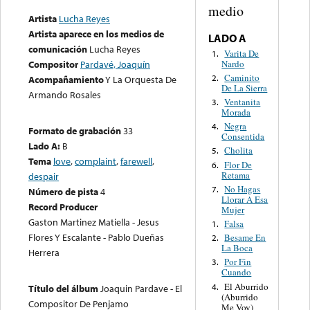
medio
Artista
Lucha Reyes
Artista aparece en los medios de
LADO A
comunicación
Lucha Reyes
Varita De
1.
Nardo
Compositor
Pardavé, Joaquín
Caminito
2.
Acompañamiento
Y La Orquesta De
De La Sierra
Armando Rosales
Ventanita
3.
Morada
Negra
4.
Formato de grabación
33
Consentida
Lado A:
B
Cholita
5.
Tema
love
,
complaint
,
farewell
,
Flor De
6.
Retama
despair
No Hagas
7.
Número de pista
4
Llorar A Esa
Record Producer
Mujer
Gaston Martinez Matiella - Jesus
Falsa
1.
Flores Y Escalante - Pablo Dueñas
Besame En
2.
La Boca
Herrera
Por Fin
3.
Cuando
El Aburrido
4.
Título del álbum
Joaquin Pardave - El
(Aburrido
Compositor De Penjamo
Me Voy)