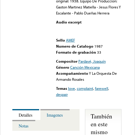
original: 1938. Equipo De Produccion:
Gaston Martinez Matiella - Jesus Flores Y
Escalante - Pablo Dueñas Herrera
Audio excerpt
Error loading media: File
could not be played
Sello
AMEF
Numero de Catalogo
1987
Formato de grabación
33
Compositor
Pardavé, Joaquín
Género
Canción Mexicana
Acompañamiento
Y La Orquesta De
Armando Rosales
Temas
love
,
complaint
,
farewell
,
despair
También
Detalles
Imagenes
en este
Notas
mismo