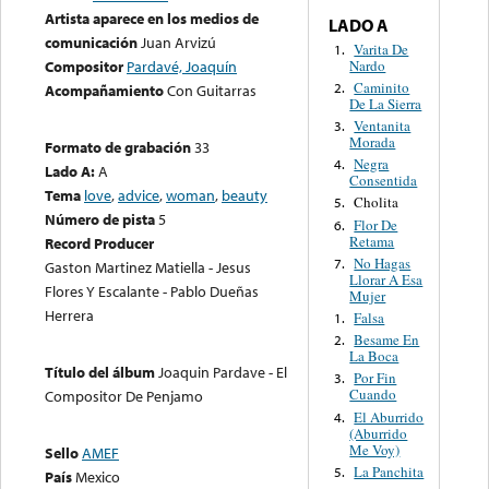
Artista aparece en los medios de
LADO A
comunicación
Juan Arvizú
Varita De
1.
Nardo
Compositor
Pardavé, Joaquín
Caminito
2.
Acompañamiento
Con Guitarras
De La Sierra
Ventanita
3.
Morada
Formato de grabación
33
Negra
4.
Lado A:
A
Consentida
Tema
love
,
advice
,
woman
,
beauty
Cholita
5.
Número de pista
5
Flor De
6.
Retama
Record Producer
No Hagas
7.
Gaston Martinez Matiella - Jesus
Llorar A Esa
Flores Y Escalante - Pablo Dueñas
Mujer
Herrera
Falsa
1.
Besame En
2.
La Boca
Título del álbum
Joaquin Pardave - El
Por Fin
3.
Cuando
Compositor De Penjamo
El Aburrido
4.
(Aburrido
Me Voy)
Sello
AMEF
La Panchita
5.
País
Mexico