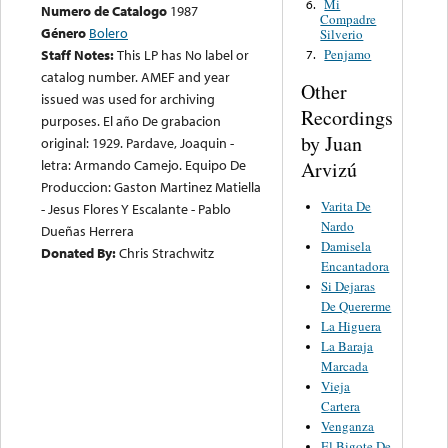
Mi
6.
Numero de Catalogo
1987
Compadre
Género
Bolero
Silverio
Penjamo
Staff Notes:
This LP has No label or
7.
catalog number. AMEF and year
Other
issued was used for archiving
Recordings
purposes. El año De grabacion
by Juan
original: 1929. Pardave, Joaquin -
letra: Armando Camejo. Equipo De
Arvizú
Produccion: Gaston Martinez Matiella
Varita De
- Jesus Flores Y Escalante - Pablo
Nardo
Dueñas Herrera
Damisela
Donated By:
Chris Strachwitz
Encantadora
Si Dejaras
De Quererme
La Higuera
La Baraja
Marcada
Vieja
Cartera
Venganza
El Bigote De