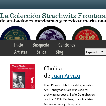
Skip to main content
Inicio
Búsqueda
Canciones
Artistas
Sellos
Blog
Español
Cholita
de
Juan Arvizú
This LP has No label or catalog number.
AMEF and year issued was used for
archiving purposes. El año De grabacion
original: 1929. Pardave, Joaquin - letra:
Armando Camejo. Equipo De