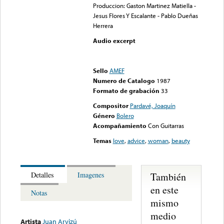
Produccion: Gaston Martinez Matiella -
Jesus Flores Y Escalante - Pablo Dueñas
Herrera
Audio excerpt
Error loading media: File
could not be played
Sello
AMEF
Numero de Catalogo
1987
Formato de grabación
33
Compositor
Pardavé, Joaquín
Género
Bolero
Acompañamiento
Con Guitarras
Temas
love
,
advice
,
woman
,
beauty
También
Detalles
Imagenes
en este
Notas
mismo
medio
Artista
Juan Arvizú