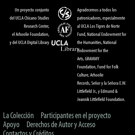
Un proyecto conjunto
Agradecemos a todos los
del UCLA Chicano Studies
patronicadores, especialmente
Research Center,
al UCLA Los Tigres de Norte
el Arhoolie Foundation,
Fund, National Endowment for
y del UCLA Digital Library
the Humanities, National
Endowment for the
Arts, GRAMMY
Foundation, Fund for Folk
Culture, Arhoolie
Records, Señor y la Señora E.W.
Littlefield Jr., y Edmund &
Jeannik Littlefield Foundation.
La Colección
Participantes en el proyecto
Apoyo
Derechos de Autor y Acceso
Contactos y Créditos