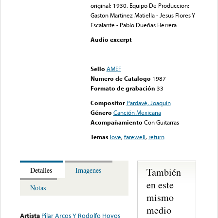
original: 1930. Equipo De Produccion:
Gaston Martinez Matiella - Jesus Flores Y
Escalante - Pablo Dueñas Herrera
Audio excerpt
Error loading media: File
could not be played
Sello
AMEF
Numero de Catalogo
1987
Formato de grabación
33
Compositor
Pardavé, Joaquín
Género
Canción Mexicana
Acompañamiento
Con Guitarras
Temas
love
,
farewell
,
return
También
Detalles
Imagenes
en este
Notas
mismo
medio
Artista
Pilar Arcos Y Rodolfo Hoyos