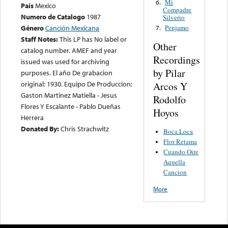
Mi
6.
País
Mexico
Compadre
Numero de Catalogo
1987
Silverio
Penjamo
Género
Canción Mexicana
7.
Staff Notes:
This LP has No label or
Other
catalog number. AMEF and year
Recordings
issued was used for archiving
by Pilar
purposes. El año De grabacion
original: 1930. Equipo De Produccion:
Arcos Y
Gaston Martinez Matiella - Jesus
Rodolfo
Flores Y Escalante - Pablo Dueñas
Hoyos
Herrera
Donated By:
Chris Strachwitz
Boca Loca
Flor Retama
Cuando Oire
Aquella
Cancion
More