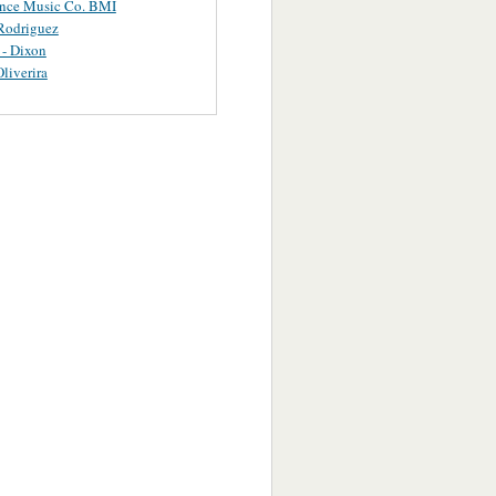
ance Music Co. BMI
Rodriguez
 - Dixon
Oliverira