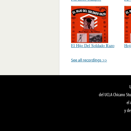
El Hijo Del Soldado Razo
Hoj
See all recordings >>
del UCLA Chicano Stu
el
y de