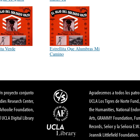
ita Verde
Estrellita Que Alumbras Mi
Camino
Un proyecto conjunto
Agradecemos a todos los patro
dies Research Center,
UCLA Los Tigres de Norte Fund
 Arhoolie Foundation,
the Humanities, National End
l UCLA Digital Library
Arts, GRAMMY Foundation, Fund
Records, Señor y la Señora E.W. 
Jeannik Littlefield Foundation.