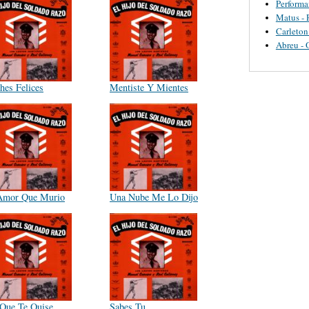
Perform
Matus - 
Carleton
Abreu - 
hes Felices
Mentiste Y Mientes
Amor Que Murio
Una Nube Me Lo Dijo
 Que Te Quise
Sabes Tu