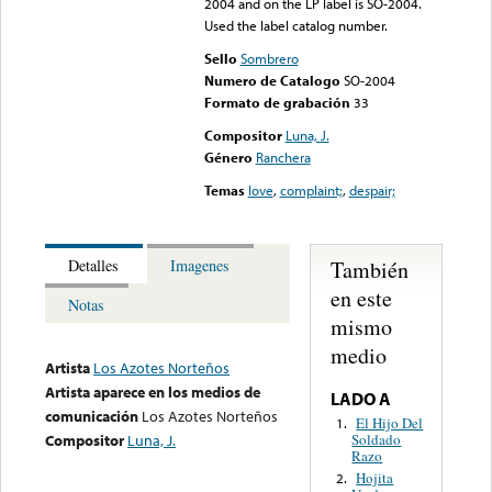
2004 and on the LP label is SO-2004.
Used the label catalog number.
Audio excerpt
Sello
Sombrero
Numero de Catalogo
SO-2004
Formato de grabación
33
Compositor
Luna, J.
Género
Ranchera
Temas
love
,
complaint;
,
despair;
También
Detalles
Imagenes
en este
Notas
mismo
medio
Artista
Los Azotes Norteños
Artista aparece en los medios de
LADO A
comunicación
Los Azotes Norteños
El Hijo Del
1.