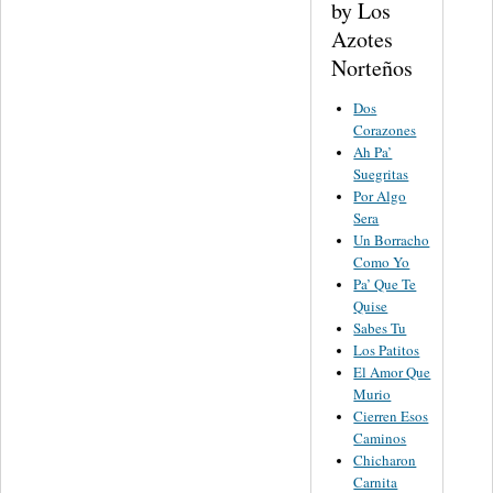
catalog number.
Other
Donated By:
Chris Strachwitz
Recordings
by Los
Azotes
Norteños
Dos
Corazones
Ah Pa’
Suegritas
Por Algo
Sera
Un Borracho
Como Yo
Pa’ Que Te
Quise
Sabes Tu
Los Patitos
El Amor Que
Murio
Cierren Esos