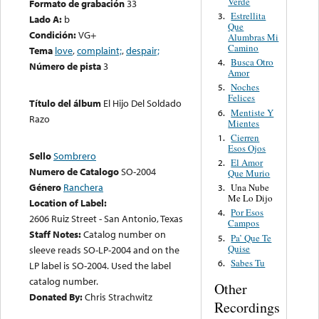
Soldado
Compositor
Luna, J.
Razo
Hojita
2.
Verde
Formato de grabación
33
Estrellita
3.
Lado A:
b
Que
Condición:
VG+
Alumbras Mi
Camino
Tema
love
,
complaint;
,
despair;
Busca Otro
4.
Número de pista
3
Amor
Noches
5.
Felices
Título del álbum
El Hijo Del Soldado
Mentiste Y
6.
Razo
Mientes
Cierren
1.
Esos Ojos
Sello
Sombrero
El Amor
2.
Numero de Catalogo
SO-2004
Que Murio
Género
Ranchera
Una Nube
3.
Me Lo Dijo
Location of Label:
Por Esos
4.
2606 Ruiz Street - San Antonio, Texas
Campos
Staff Notes:
Catalog number on
Pa’ Que Te
5.
Quise
sleeve reads SO-LP-2004 and on the
Sabes Tu
6.
LP label is SO-2004. Used the label