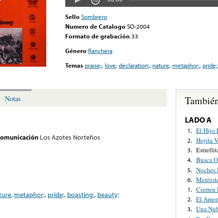
Sello
Sombrero
Numero de Catalogo
SO-2004
Formato de grabación
33
Género
Ranchera
Temas
praise;
,
love
,
declaration;
,
nature
,
metaphor;
,
pride;
También
Notas
LADO A
El Hijo
1.
 comunicación
Los Azotes Norteños
Hojita 
2.
Estrell
3.
Busca O
4.
Noches 
5.
Mentist
6.
Cierren
1.
ture
,
metaphor;
,
pride;
,
boasting;
,
beauty;
El Amor
2.
Una Nub
3.