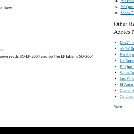
Por Eso
4.
Pa’ Que
5.
do Razo
Sabes T
6.
Other R
Azotes 
Dos Cor
Ah Pa’ S
as
Por Algo
eve reads SO-LP-2004 and on the LP label is SO-2004.
Un Borr
Pa’ Que 
Sabes Tu
Los Pati
El Amor
Cierren 
Chicharo
More