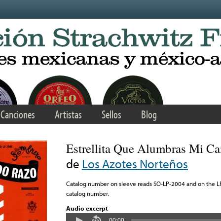
Canciones
Artistas
Sellos
Blog
Estrellita Que Alumbras Mi C
de
Los Azotes Norteños
Catalog number on sleeve reads SO-LP-2004 and on the LP 
catalog number.
Audio excerpt
00:00