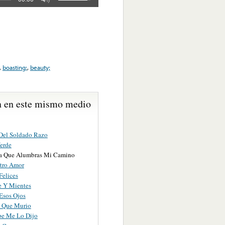
,
boasting;
,
beauty;
 en este mismo medio
 Del Soldado Razo
Verde
ita Que Alumbras Mi Camino
tro Amor
Felices
e Y Mientes
 Esos Ojos
 Que Murio
e Me Lo Dijo