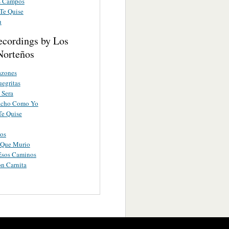
s Campos
 Te Quise
u
ecordings by Los
Norteños
azones
uegritas
 Sera
acho Como Yo
Te Quise
tos
 Que Murio
Esos Caminos
n Carnita