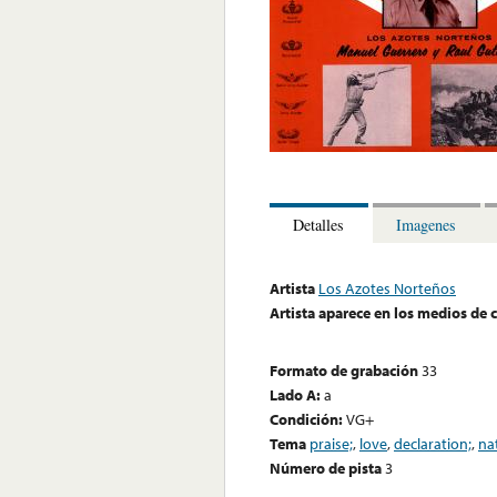
Detalles
Imagenes
Artista
Los Azotes Norteños
Artista aparece en los medios de
Formato de grabación
33
Lado A:
a
Condición:
VG+
Tema
praise;
,
love
,
declaration;
,
na
Número de pista
3