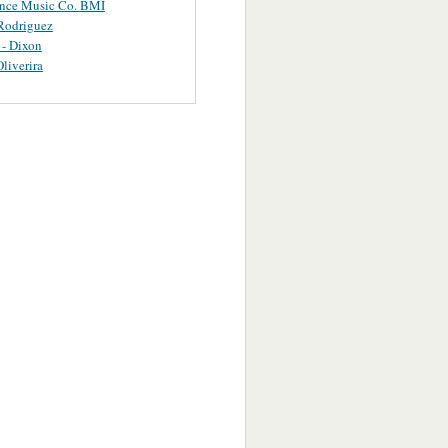
ance Music Co. BMI
Rodriguez
 - Dixon
Oliverira