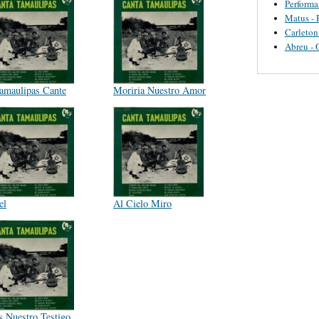
Perform
Matus - 
Carleton
Abreu - 
amaulipas Cante
Moriria Nuestro Amor
el
Al Cielo Miro
s Nuestro Testigo