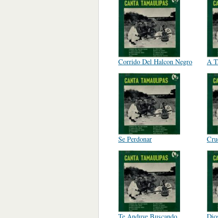
Corrido Del Halcon Negro
A T
Se Perdonar
Cru
Te Anduve Buscando
Dio