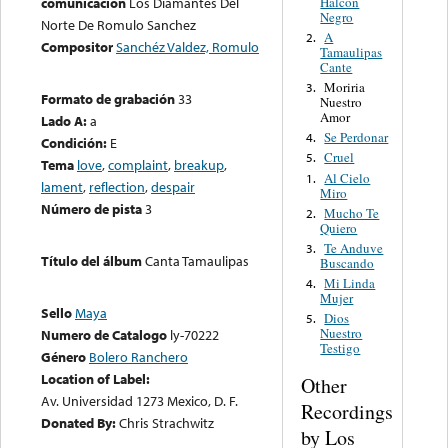
Halcon
comunicación
Los Diamantes Del
Negro
Norte De Romulo Sanchez
A
2.
Compositor
Sanchéz Valdez, Romulo
Tamaulipas
Cante
Moriria
3.
Formato de grabación
33
Nuestro
Amor
Lado A:
a
Se Perdonar
4.
Condición:
E
Cruel
5.
Tema
love
,
complaint
,
breakup
,
Al Cielo
1.
lament
,
reflection
,
despair
Miro
Número de pista
3
Mucho Te
2.
Quiero
Te Anduve
3.
Título del álbum
Canta Tamaulipas
Buscando
Mi Linda
4.
Mujer
Sello
Maya
Dios
5.
Nuestro
Numero de Catalogo
ly-70222
Testigo
Género
Bolero Ranchero
Location of Label:
Other
Av. Universidad 1273 Mexico, D. F.
Recordings
Donated By:
Chris Strachwitz
by Los