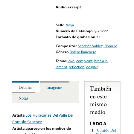
Audio excerpt
Error loading media: File
could not be played
Sello
Maya
Numero de Catalogo
ly-70222
Formato de grabación
33
Compositor
Sanchéz Valdez, Romulo
Género
Bolero Ranchero
Temas
love
,
complaint
,
breakup
,
lament
,
reflection
,
despair
También
Detalles
Imagenes
en este
Notas
mismo
medio
Artista
Los Huracanes Del Valle De
Romulo Sanchez
LADO A
Artista aparece en los medios de
Corrido Del
1.