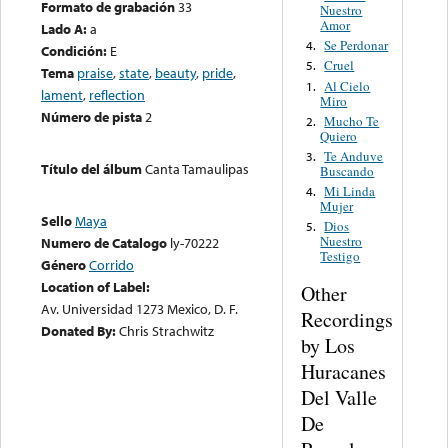
Formato de grabación
33
Nuestro
Amor
Lado A:
a
Se Perdonar
4.
Condición:
E
Cruel
5.
Tema
praise
,
state
,
beauty
,
pride
,
Al Cielo
1.
lament
,
reflection
Miro
Número de pista
2
Mucho Te
2.
Quiero
Te Anduve
3.
Título del álbum
Canta Tamaulipas
Buscando
Mi Linda
4.
Mujer
Sello
Maya
Dios
5.
Nuestro
Numero de Catalogo
ly-70222
Testigo
Género
Corrido
Location of Label:
Other
Av. Universidad 1273 Mexico, D. F.
Recordings
Donated By:
Chris Strachwitz
by Los
Huracanes
Del Valle
De