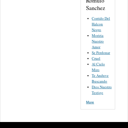
Romulo
Sanchez
Corrido Del
Halcon
Negro
Moriria
Nuestro
Amor
Se Perdonar
Cruel
Al Cielo
Miro
Te Anduve
Buscando
Dios Nuestro
Testigo
More