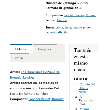
Numero de Catalogo
ly-70222
Formato de grabación
33
Compositor
Sanchéz Valdez, Romulo
Género
Corrido
Temas
praise
,
state
,
beauty
,
pride
,
lament
,
reflection
También
Detalles
Imagenes
en este
Notas
mismo
medio
Artista
Los Huracanes Del Valle De
Romulo Sanchez
LADO A
Artista aparece en los medios de
Corrido Del
1.
Halcon
comunicación
Los Diamantes Del
Negro
Norte De Romulo Sanchez
A
2.
Compositor
Sanchéz Valdez, Romulo
Tamaulipas
Cante
Moriria
3.