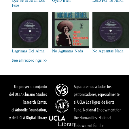
Que Se Mueran Los
Oyelo Bien
Loco Por Tu Amor
Feos
Lagrimas Del Alma
No Aguantas Nada
No Aguantas Nada
See all recordings >>
Un proyecto conjunto
Agradecemos a todos los
del UCLA Chicano Studies
patronicadores, especialmente
Research Center,
al UCLA Los Tigres de Norte
el Arhoolie Foundation,
Fund, National Endowment for
y del UCLA Digital Library
the Humanities, National
Endowment for the