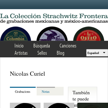
Skip to main content
Inicio
Búsqueda
Canciones
Artistas
Sellos
Blog
Español
Nicolas Curiel
También
Grabacions
Notas
te puede
interesar...