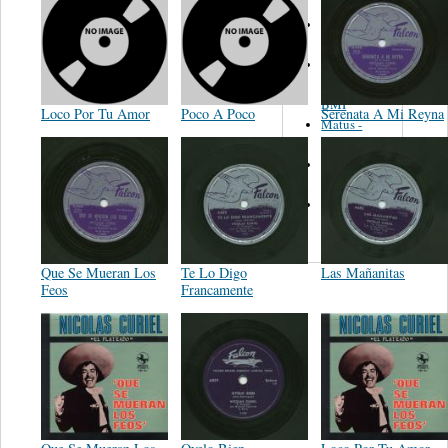
Martinez,
Felipe
Performance
Music Co.
BMI
Loco Por Tu Amor
Poco A Poco
Serenata A Mi Reyna
Matus -
Rodriguez
Carleton -
Dixon
Abreu -
Oliverira
Que Se Mueran Los
Te Lo Digo
Las Mañanitas
Feos
Francamente