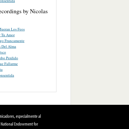
onsentida
ecordings by Nicolas
Mueran Los Feos
r Tu Amor
igo Francamente
s Del Alma
Poco
bo Perdido
ue Fallarme
ta
onsentida
nicadores, especialmente al
, National Endowment for