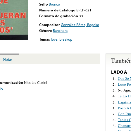
Sello
Bronco
Numero de Catalogo
BRLP-021
Formato de grabación
33
Compositor
González Pérez, Rogelio
Género
Ranchera
Temas
love
,
breakup
También
Notas
LADO A
Que Se 
1.
 comunicación
Nicolas Curiel
Loco Po
2.
io
No Agua
3.
Te Lo D
4.
Lagrima
5.
Poco A 
1.
Con Ru
2.
Tenias 
3.
Chaparr
4.