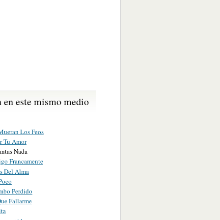
 en este mismo medio
Mueran Los Feos
r Tu Amor
ntas Nada
igo Francamente
s Del Alma
Poco
mbo Perdido
Que Fallarme
ita