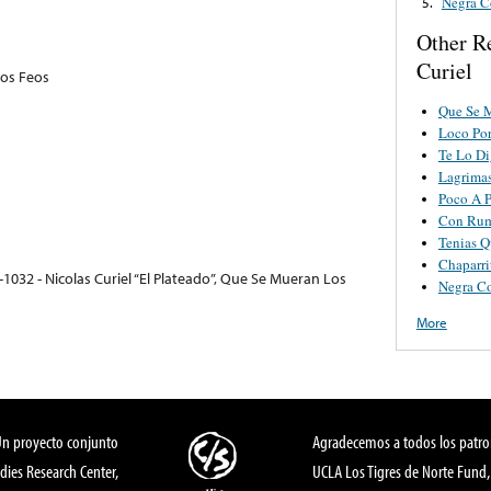
Negra C
5.
Other R
Curiel
os Feos
Que Se 
Loco Po
Te Lo D
Lagrima
Poco A 
Con Rum
Tenias Q
Chaparri
1032 - Nicolas Curiel “El Plateado”, Que Se Mueran Los
Negra C
More
Un proyecto conjunto
Agradecemos a todos los patro
dies Research Center,
UCLA Los Tigres de Norte Fund