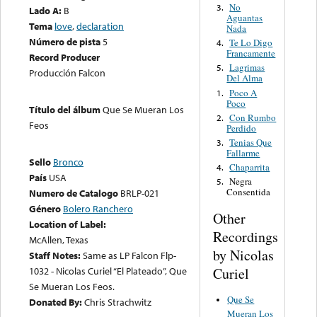
No
3.
Lado A:
B
Aguantas
Tema
love
,
declaration
Nada
Número de pista
5
Te Lo Digo
4.
Francamente
Record Producer
Lagrimas
5.
Producción Falcon
Del Alma
Poco A
1.
Poco
Título del álbum
Que Se Mueran Los
Con Rumbo
2.
Feos
Perdido
Tenias Que
3.
Fallarme
Sello
Bronco
Chaparrita
4.
País
USA
Negra
5.
Consentida
Numero de Catalogo
BRLP-021
Género
Bolero Ranchero
Other
Location of Label:
Recordings
McAllen, Texas
by Nicolas
Staff Notes:
Same as LP Falcon Flp-
Curiel
1032 - Nicolas Curiel “El Plateado”, Que
Se Mueran Los Feos.
Que Se
Donated By:
Chris Strachwitz
Mueran Los