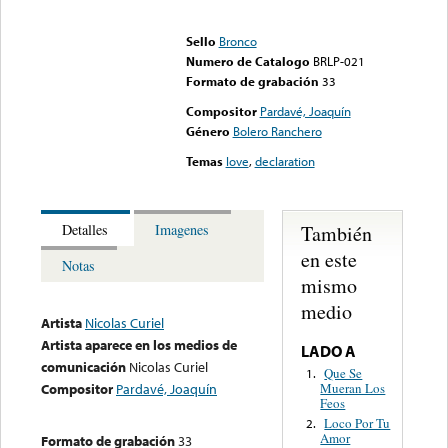
Error loading media: File
could not be played
Sello
Bronco
Numero de Catalogo
BRLP-021
Formato de grabación
33
Compositor
Pardavé, Joaquín
Género
Bolero Ranchero
Temas
love
,
declaration
También
Detalles
Imagenes
en este
Notas
mismo
medio
Artista
Nicolas Curiel
Artista aparece en los medios de
LADO A
comunicación
Nicolas Curiel
Que Se
1.
Mueran Los
Compositor
Pardavé, Joaquín
Feos
Loco Por Tu
2.
Amor
Formato de grabación
33