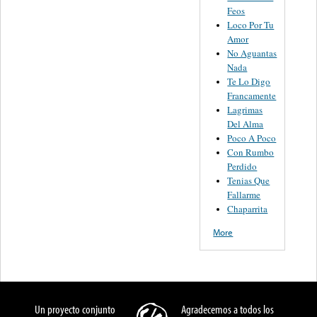
Feos
Loco Por Tu
Amor
No Aguantas
Nada
Te Lo Digo
Francamente
Lagrimas
Del Alma
Poco A Poco
Con Rumbo
Perdido
Tenias Que
Fallarme
Chaparrita
More
Un proyecto conjunto
Agradecemos a todos los