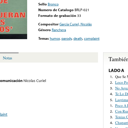
Sello
Bronco
Numero de Catalogo
BRLP-021
Formato de grabación
33
Compositor
García Curiel, Nicolás
Género
Ranchera
Temas
humor
,
parody
,
death
,
complaint
También
Notas
LADO A
Que Se 
1.
 comunicación
Nicolas Curiel
Loco Po
2.
No Agua
3.
Te Lo D
4.
Lagrima
5.
Poco A 
1.
Con Ru
2.
aint
Tenias 
3.
Chaparr
4.