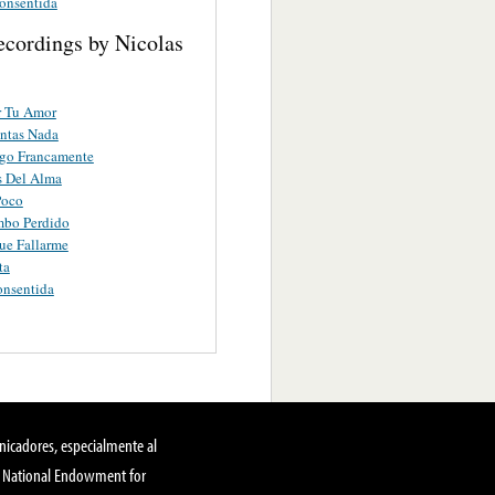
onsentida
ecordings by Nicolas
r Tu Amor
ntas Nada
igo Francamente
s Del Alma
Poco
bo Perdido
ue Fallarme
ta
onsentida
nicadores, especialmente al
, National Endowment for