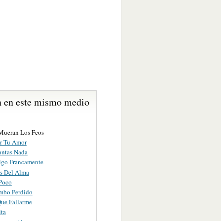
 en este mismo medio
Mueran Los Feos
r Tu Amor
ntas Nada
igo Francamente
s Del Alma
Poco
mbo Perdido
Que Fallarme
ita