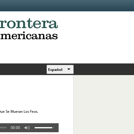
Español
 Que Se Mueran Los Feos.
00:00