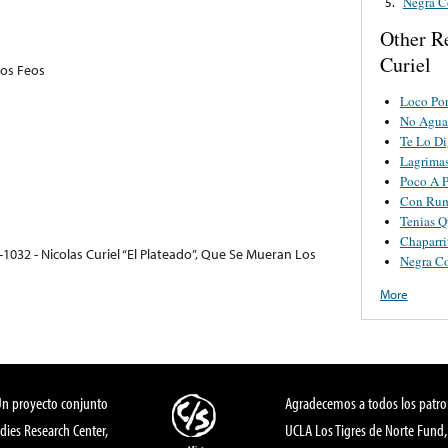
Negra C
5.
Other R
Curiel
os Feos
Loco Po
No Agua
Te Lo D
Lagrima
Poco A 
Con Rum
Tenias Q
Chaparri
1032 - Nicolas Curiel “El Plateado”, Que Se Mueran Los
Negra C
More
Un proyecto conjunto
Agradecemos a todos los patro
dies Research Center,
UCLA Los Tigres de Norte Fund