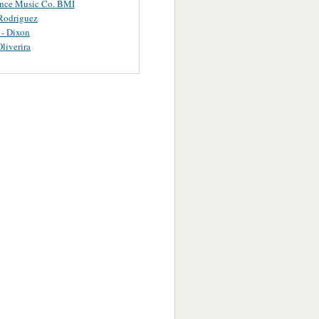
ance Music Co. BMI
Rodriguez
 - Dixon
Oliverira