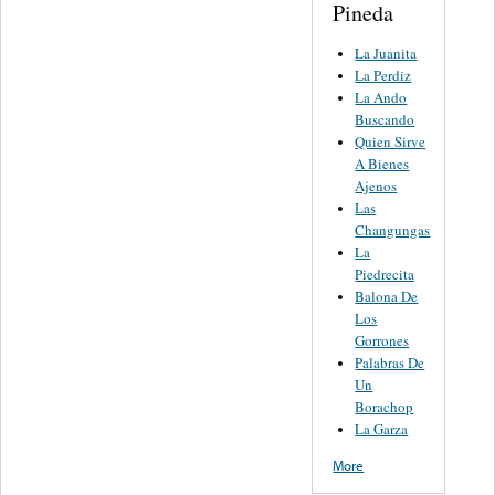
Pineda
La Juanita
La Perdiz
La Ando
Buscando
Quien Sirve
A Bienes
Ajenos
Las
Changungas
La
Piedrecita
Balona De
Los
Gorrones
Palabras De
Un
Borachop
La Garza
More