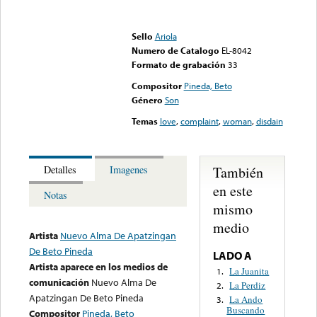
Error loading media: File
could not be played
Sello
Ariola
Numero de Catalogo
EL-8042
Formato de grabación
33
Compositor
Pineda, Beto
Género
Son
Temas
love
,
complaint
,
woman
,
disdain
También
Detalles
Imagenes
en este
Notas
mismo
medio
Artista
Nuevo Alma De Apatzingan
De Beto Pineda
LADO A
Artista aparece en los medios de
La Juanita
1.
comunicación
Nuevo Alma De
La Perdiz
2.
Apatzingan De Beto Pineda
La Ando
3.
Buscando
Compositor
Pineda, Beto