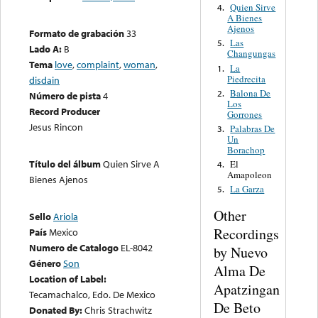
Quien Sirve
4.
A Bienes
Ajenos
Formato de grabación
33
Las
5.
Lado A:
B
Changungas
Tema
love
,
complaint
,
woman
,
La
1.
Piedrecita
disdain
Balona De
2.
Número de pista
4
Los
Record Producer
Gorrones
Jesus Rincon
Palabras De
3.
Un
Borachop
Título del álbum
Quien Sirve A
El
4.
Amapoleon
Bienes Ajenos
La Garza
5.
Other
Sello
Ariola
Recordings
País
Mexico
Numero de Catalogo
EL-8042
by Nuevo
Género
Son
Alma De
Location of Label:
Apatzingan
Tecamachalco, Edo. De Mexico
De Beto
Donated By:
Chris Strachwitz