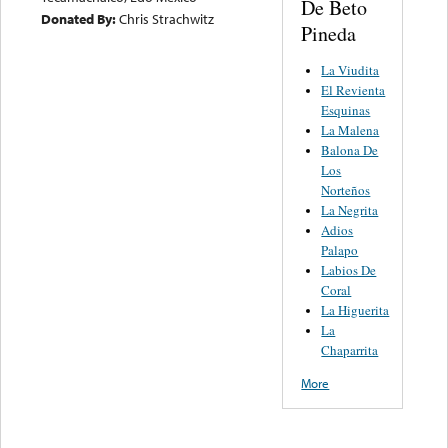
De Beto
Donated By:
Chris Strachwitz
Pineda
La Viudita
El Revienta
Esquinas
La Malena
Balona De
Los
Norteños
La Negrita
Adios
Palapo
Labios De
Coral
La Higuerita
La
Chaparrita
More