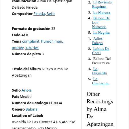
comunicación
Alma De Apatzingan
El Revienta
2.
Esquinas
De Beto Pineda
La Malena
3.
Compositor
Pineda, Beto
Balona De
4.
Los
Norteños
Formato de grabación
33
La Negrita
5.
Lado A:
B
Adios
1.
Tema
complaint
,
humor
,
man
,
Palapo
money
,
luxuries
Labios De
2.
Coral
Número de pista
3
Balona Del
3.
Prestamista
La
Título del álbum
Nuevo Alma De
4.
Higuerita
Apatzingan
La
5.
Chaparrita
Sello
Ariola
Other
País
Mexico
Recordings
Numero de Catalogo
EL-8034
by Alma
Género
Balona
De
Location of Label:
Avenida De Las Fuentes 41-A 4to Piso
Apatzingan
Tecamachalco, Edo Mexico