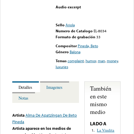
Audio excerpt
Error loading media: File
could not be played
Sello
Ariola
Numero de Catalogo
EL-8034
Formato de grabación
33
Compositor
Pineda, Beto
Género
Balona
Temas
complaint
,
humor
,
man
,
money
,
luxuries
También
Detalles
Imagenes
en este
Notas
mismo
medio
Artista
Alma De Apatzingan De Beto
Pineda
LADO A
Artista aparece en los medios de
La Viudita
1.