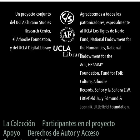
Un proyecto conjunto
Agradecemos a todos los
del UCLA Chicano Studies
patronicadores, especialmente
Research Center,
al UCLA Los Tigres de Norte
el Arhoolie Foundation,
Fund, National Endowment for
y del UCLA Digital Library
the Humanities, National
Endowment for the
Arts, GRAMMY
Foundation, Fund for Folk
Culture, Arhoolie
Records, Señor y la Señora E.W.
Littlefield Jr., y Edmund &
Jeannik Littlefield Foundation.
La Colección
Participantes en el proyecto
Apoyo
Derechos de Autor y Acceso