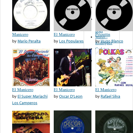
Martinez,
Felipe
Performance
Music Co.
BMI
Manicero
El Manicero
Priquitin
Matus -
by
Mario Peralta
by
Los Populares
by
Hugo Blanco
Rodriguez
Carleton -
Dixon
Abreu -
Oliverira
El Manicero
El Manicero
El Manicero
by
El Super Mariachi
by
Oscar D’Leon
by
Rafael Silva
Los Camperos