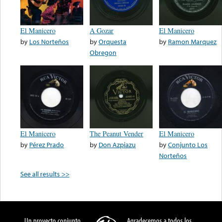
El Manicero
A Gozar
El Manicero
by
Los Norteños
by
Orquesta
by
Ramon Marquez
Obregon
El Manicero
The Peanut Vender
El Manicero
by
Pérez Prado
by
Don Azpiazu
by
Conjunto Los
Norteños
See all results >>
Un proyecto conjunto
Agradecemos a todos los