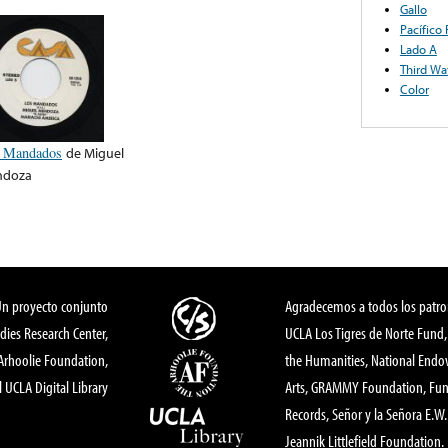
Gallo
Pacífico
Lado A
Third Wa
Color
 Mandados
de
Miguel
ndoza
Un proyecto conjunto
Agradecemos a todos los patro
dies Research Center,
UCLA Los Tigres de Norte Fund
 Arhoolie Foundation,
the Humanities, National End
l UCLA Digital Library
Arts, GRAMMY Foundation, Fund
Records, Señor y la Señora E.W. 
Jeannik Littlefield Foundation.