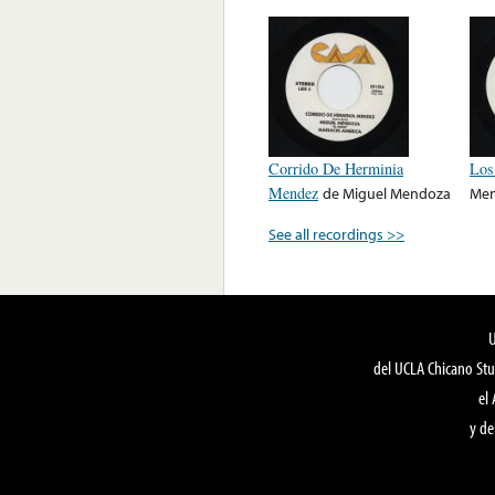
Corrido De Herminia
Los
Mendez
de
Miguel Mendoza
Me
See all recordings >>
del UCLA Chicano Stu
el
y de