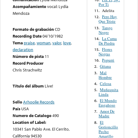
Por Ti
Acompañamiento
vocal: Lydia
Adelita
11.
Mendoza
Pero Hay
12.
Que Triste
Tango
13.
Formato de grabación
CD
Negro
Recording Date
04/10/1982
La Cama
14.
Tema
praise
,
woman
,
valor
,
love
,
De Piedra
Flores
declaration
15.
Negras
Número de pista
11
Popurri
16.
Record Producer
Gitana
2.
Chris Strachwitz
Mal
3.
Hombre
Celosa
4.
Título del álbum
Live!
Muñequita
5.
Linda
El Mundo
6.
Sello
Arhoolie Records
Engañoso
País
USA
Amor De
7.
Numero de Catalogo
490
Madre
Location of Label:
El
8.
Gorioncillo
10341 San Pablo Ave. El Cerrito,
Pecho
California 94530
Amarillo