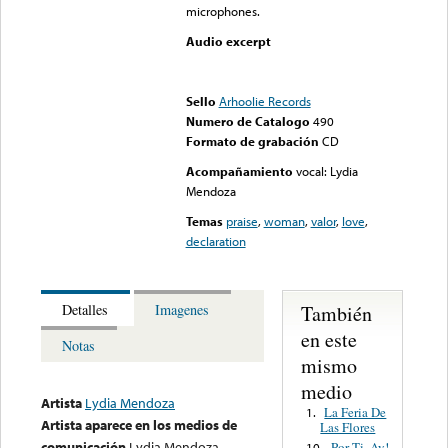
microphones.
Audio excerpt
Error loading media: File
could not be played
Sello
Arhoolie Records
Numero de Catalogo
490
Formato de grabación
CD
Acompañamiento
vocal: Lydia
Mendoza
Temas
praise
,
woman
,
valor
,
love
,
declaration
También
Detalles
Imagenes
en este
Notas
mismo
medio
Artista
Lydia Mendoza
La Feria De
1.
Artista aparece en los medios de
Las Flores
comunicación
Lydia Mendoza
Por Ti, Ay!
10.