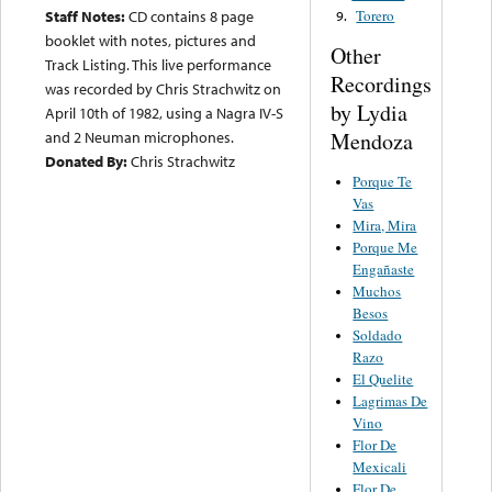
Torero
Staff Notes:
CD contains 8 page
9.
booklet with notes, pictures and
Other
Track Listing. This live performance
Recordings
was recorded by Chris Strachwitz on
by Lydia
April 10th of 1982, using a Nagra IV-S
and 2 Neuman microphones.
Mendoza
Donated By:
Chris Strachwitz
Porque Te
Vas
Mira, Mira
Porque Me
Engañaste
Muchos
Besos
Soldado
Razo
El Quelite
Lagrimas De
Vino
Flor De
Mexicali
Flor De