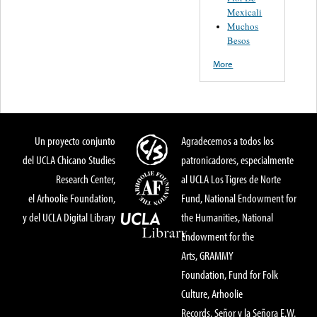
Mexicali
Muchos
Besos
More
Un proyecto conjunto
Agradecemos a todos los
del UCLA Chicano Studies
patronicadores, especialmente
Research Center,
al UCLA Los Tigres de Norte
el Arhoolie Foundation,
Fund, National Endowment for
y del UCLA Digital Library
the Humanities, National
Endowment for the
Arts, GRAMMY
Foundation, Fund for Folk
Culture, Arhoolie
Records, Señor y la Señora E.W.