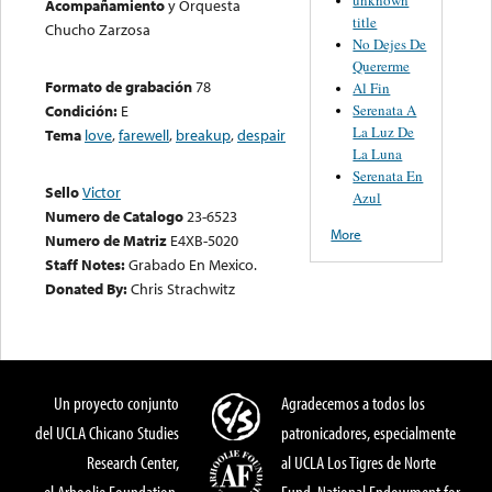
Acompañamiento
y Orquesta
title
Chucho Zarzosa
No Dejes De
Quererme
Formato de grabación
78
Al Fin
Serenata A
Condición:
E
La Luz De
Tema
love
,
farewell
,
breakup
,
despair
La Luna
Serenata En
Sello
Victor
Azul
Numero de Catalogo
23-6523
More
Numero de Matriz
E4XB-5020
Staff Notes:
Grabado En Mexico.
Donated By:
Chris Strachwitz
Un proyecto conjunto
Agradecemos a todos los
del UCLA Chicano Studies
patronicadores, especialmente
Research Center,
al UCLA Los Tigres de Norte
el Arhoolie Foundation,
Fund, National Endowment for