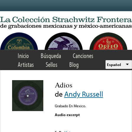
Skip to main content
Inicio
Búsqueda
Canciones
Artistas
Sellos
Blog
Español
Adios
de
Andy Russell
Grabado En Mexico.
Audio excerpt
Error loading media: File
could not be played