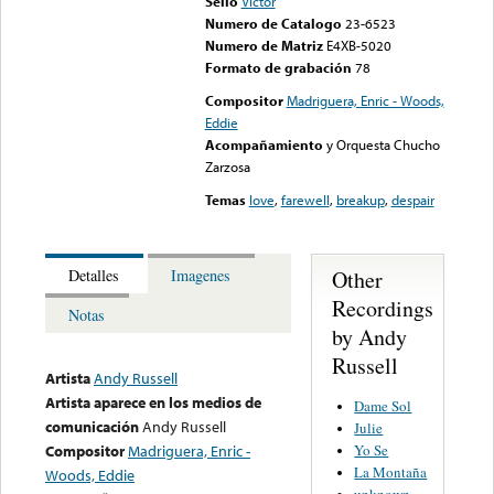
Sello
Victor
Numero de Catalogo
23-6523
Numero de Matriz
E4XB-5020
Formato de grabación
78
Compositor
Madriguera, Enric - Woods,
Eddie
Acompañamiento
y Orquesta Chucho
Zarzosa
Temas
love
,
farewell
,
breakup
,
despair
Other
Detalles
Imagenes
Recordings
Notas
by Andy
Russell
Artista
Andy Russell
Artista aparece en los medios de
Dame Sol
comunicación
Andy Russell
Julie
Yo Se
Compositor
Madriguera, Enric -
La Montaña
Woods, Eddie
unknown