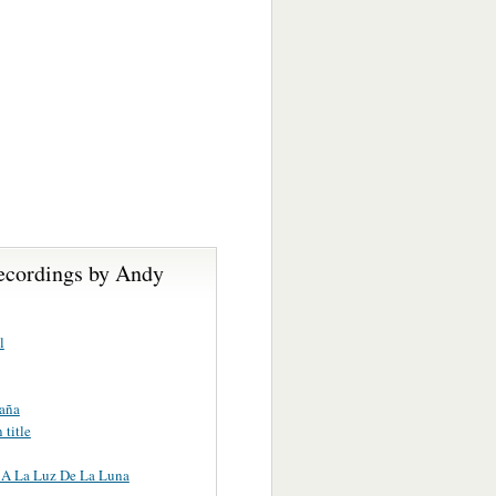
ecordings by Andy
l
aña
title
 A La Luz De La Luna