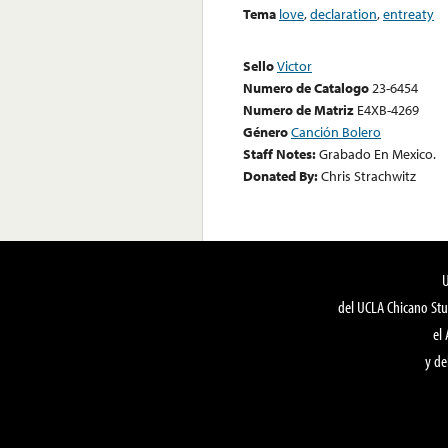
Tema
love
,
declaration
,
entreaty
Sello
Victor
Numero de Catalogo
23-6454
Numero de Matriz
E4XB-4269
Género
Canción Bolero
Staff Notes:
Grabado En Mexico.
Donated By:
Chris Strachwitz
del UCLA Chicano Stu
el
y de