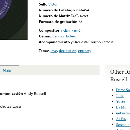
Sello
Victor
Numero de Catalogo
23-6454
Numero de Matriz
E4XB-4269
Formato de grabación
78
Compositor
Inclán, Ramón
Género
Canción Bolero
Acompañamiento
y Orquesta Chucho Zarzosa
Temas
love
,
declaration
,
entreaty
Other R
Notas
Russell
Dame So
 comunicación
Andy Russell
Julie
Yo Se
cho Zarzosa
La Mont
unknown 
Al Fin
Serenata