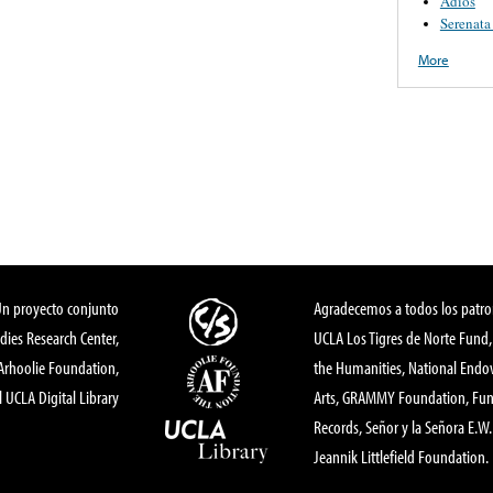
Adios
Serenata
More
Un proyecto conjunto
Agradecemos a todos los patro
dies Research Center,
UCLA Los Tigres de Norte Fund
 Arhoolie Foundation,
the Humanities, National End
l UCLA Digital Library
Arts, GRAMMY Foundation, Fund
Records, Señor y la Señora E.W. 
Jeannik Littlefield Foundation.