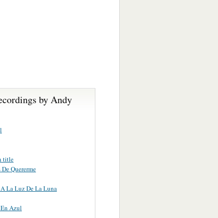
ecordings by Andy
l
title
s De Quererme
 A La Luz De La Luna
 En Azul