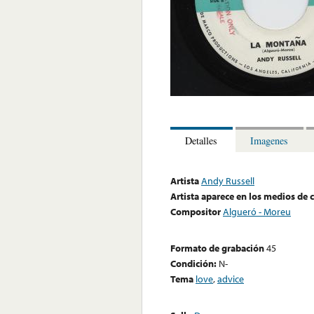
Detalles
Imagenes
Artista
Andy Russell
Artista aparece en los medios de
Compositor
Algueró - Moreu
Formato de grabación
45
Condición:
N-
Tema
love
,
advice