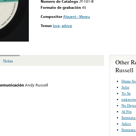
Numero de Catalogo
JY-101-B
Formato de grabación
45
Compositor
Algueró - Moreu
Temas
love
,
advice
Other R
Notas
Russell
Dame So
 comunicación
Andy Russell
Julie
Yo Se
unknown 
No Deje
Al Fin
Serenata
Adios
Serenata