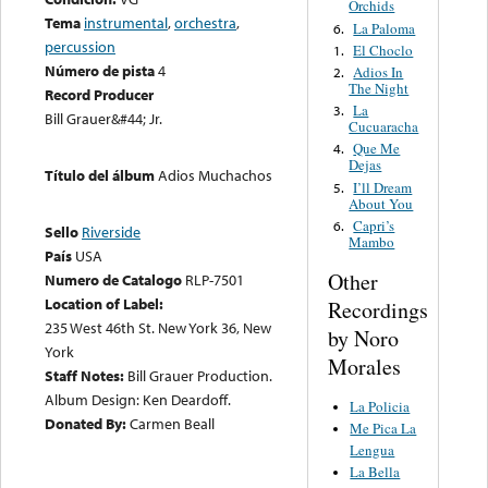
Orchids
Tema
instrumental
,
orchestra
,
La Paloma
6.
percussion
El Choclo
1.
Número de pista
4
Adios In
2.
The Night
Record Producer
La
3.
Bill Grauer&#44; Jr.
Cucuaracha
Que Me
4.
Dejas
Título del álbum
Adios Muchachos
I’ll Dream
5.
About You
Capri’s
6.
Sello
Riverside
Mambo
País
USA
Other
Numero de Catalogo
RLP-7501
Location of Label:
Recordings
235 West 46th St. New York 36, New
by Noro
York
Morales
Staff Notes:
Bill Grauer Production.
Album Design: Ken Deardoff.
La Policia
Donated By:
Carmen Beall
Me Pica La
Lengua
La Bella