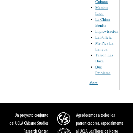
Cubana
Mambo
Loco
La China
Bonita
Improvisacion
La Policia
Me Pica La
Lengua
Ya Son Las
Doce
Que
Problema
More
Un proyecto conjunto
Agradecemos a todos los
del UCLA Chicano Studies
patronicadores, especialmente
Research Center,
al UCLA Los Tigres de Norte