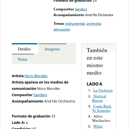
Formato de grabación
33
Compositor
Sanders
Acompañamiento
And His Orchestra
Temas
instrumental
,
orchestra
,
percussion
También
Detalles
Imagenes
en este
Notas
mismo
medio
Artista
Noro Morales
Artista aparece en los medios de
LADO A
comunicación
Noro Morales
La Violetera
1.
Compositor
Sanders
Tropical
2.
Breeze
Acompañamiento
And His Orchestra
Come Back
3.
To Sorrento
Formato de grabación
33
Adios
4.
Muchachos
Lado A:
a
White
5.
Condición:
VG