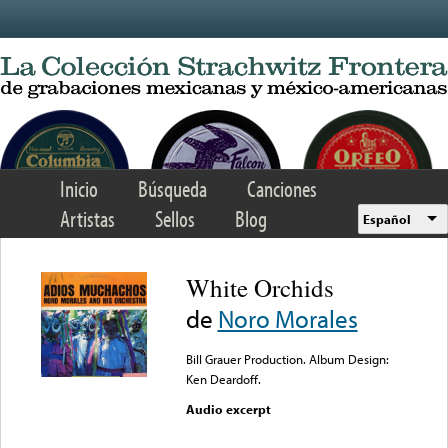
Skip to main content
Inicio
Búsqueda
Canciones
Artistas
Sellos
Blog
Español
White Orchids
de
Noro Morales
Bill Grauer Production. Album Design:
Ken Deardoff.
Audio excerpt
Error loading media: File
could not be played