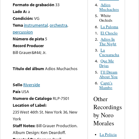
Formato de grabación
33
Adios
4.
Muchachos
Lado A:
a
White
5.
Condición:
VG
Orchids
Tema
instrumental
,
orchestra
,
La Paloma
6.
percussion
El Choclo
1.
Número de pista
5
Adios In
2.
The Night
Record Producer
La
3.
Bill Grauer&#44; Jr.
Cucuaracha
Que Me
4.
Dejas
Título del álbum
Adios Muchachos
I’ll Dream
5.
About You
Capri’s
6.
Sello
Riverside
Mambo
País
USA
Other
Numero de Catalogo
RLP-7501
Location of Label:
Recordings
235 West 46th St. New York 36, New
by Noro
York
Morales
Staff Notes:
Bill Grauer Production.
Album Design: Ken Deardoff.
La Policia