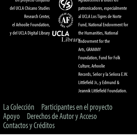
del UCLA Chicano Studies
patronicadores, especialmente
Research Center,
al UCLA Los Tigres de Norte
el Arhoolie Foundation,
Fund, National Endowment for
y del UCLA Digital Library
the Humanities, National
Endowment for the
Arts, GRAMMY
Foundation, Fund for Folk
Culture, Arhoolie
Records, Señor y la Señora E.W.
Littlefield Jr., y Edmund &
Jeannik Littlefield Foundation.
La Colección
Participantes en el proyecto
Apoyo
Derechos de Autor y Acceso
Contactos y Créditos