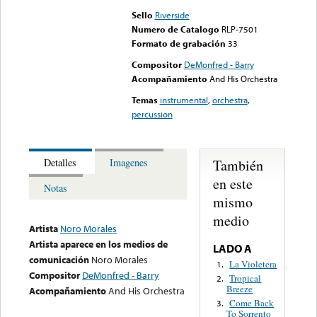
Sello
Riverside
Numero de Catalogo
RLP-7501
Formato de grabación
33
Compositor
DeMonfred - Barry
Acompañamiento
And His Orchestra
Temas
instrumental
,
orchestra
,
percussion
También
Detalles
Imagenes
en este
Notas
mismo
medio
Artista
Noro Morales
Artista aparece en los medios de
LADO A
comunicación
Noro Morales
La Violetera
1.
Compositor
DeMonfred - Barry
Tropical
2.
Breeze
Acompañamiento
And His Orchestra
Come Back
3.
To Sorrento