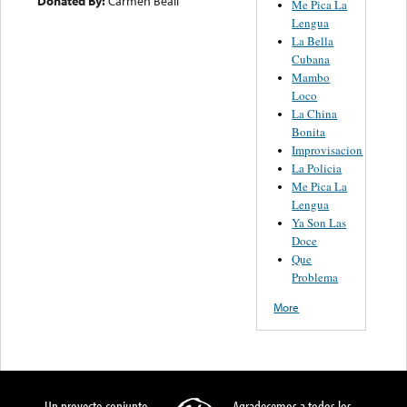
Donated By:
Carmen Beall
Me Pica La
Lengua
La Bella
Cubana
Mambo
Loco
La China
Bonita
Improvisacion
La Policia
Me Pica La
Lengua
Ya Son Las
Doce
Que
Problema
More
Un proyecto conjunto
Agradecemos a todos los