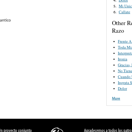
Mi Unic
5.
Callate
6.
antico
Other R
Razo
Frente 
Toda Mi
Interpre
Ironia
Gracias,
No Tien
Cuando 
Ingrata 
Dolor
More
Un proyecto conjunto
Agradecemos a todos los patro