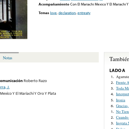
Acompañamiento
Con El Mariachi Mexico Y El Mariachi Y
Temas
love
,
declaration
,
entreaty
También
Notas
LADO A
Agarrat
1.
 comunicación
Roberto Razo
Frente 
2.
rra, J.
Toda M
3.
Mexico Y El Mariachi Y Oro Y Plata
Interpre
4.
Ironia
5.
Gracias
6.
No Tien
1.
Cuando 
2.
Ingrata 
3.
Dolor
4.