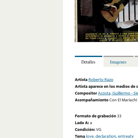
Detalles
Imagenes
Artista
Roberto Razo
Artista aparece en los medios de
Compositor
Acosta, Guillermo - Sie
Acompañamiento
Con El Mariachi 
Formato de grabación
33
Lado A:
a
Condición:
VG
Tema
love
,
declaration
,
entreaty