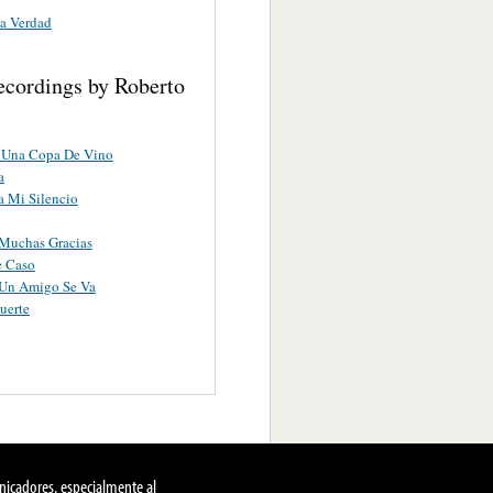
a Verdad
ecordings by Roberto
A Una Copa De Vino
a
ta Mi Silencio
 Muchas Gracias
e Caso
Un Amigo Se Va
Suerte
nicadores, especialmente al